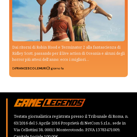
Dai ritorni di Robin Hood e Terminator 2 alla fantascienza di
Ridley Scott, passando per il live action di Oceania e alcuni degli
horror più attesi dell’anno: ecco i migliori…
Di
FRANCESCO LEMURI
1 giorno fa
Testata giornalistica registrata presso il Tribunale di Roma, n.
63/2016 del 5 Aprile 2016 Proprietà di NetCom S.r.l.s., sede in
Via Cellottini 38, 00015 Monterotondo, P.IVA 13783471009,
Capitale Sociale 100,00€