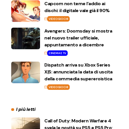
Capcom non teme l’addio ai
dischi: il digitale vale già il 90%
VIDEOGIOCHI
Avengers: Doomsday si mostra
nel nuovo trailer ufficiale,
appuntamento a dicembre
CINEMA E TV
Dispatch arriva su Xbox Series
X|S: annunciata la data di uscita
della commedia supereroistica
VIDEOGIOCHI
I più letti
Call of Duty: Modern Warfare 4
svela le novità su PS5 e PS5 Pro: