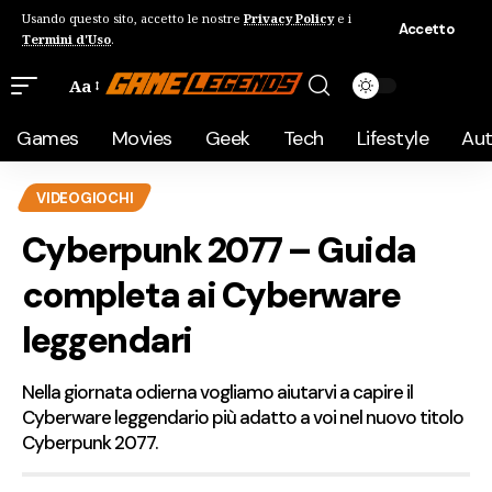
Usando questo sito, accetto le nostre
Privacy Policy
e i
Accetto
Termini d'Uso
.
Aa
Games
Movies
Geek
Tech
Lifestyle
Au
VIDEOGIOCHI
Cyberpunk 2077 – Guida
completa ai Cyberware
leggendari
Nella giornata odierna vogliamo aiutarvi a capire il
Cyberware leggendario più adatto a voi nel nuovo titolo
Cyberpunk 2077.