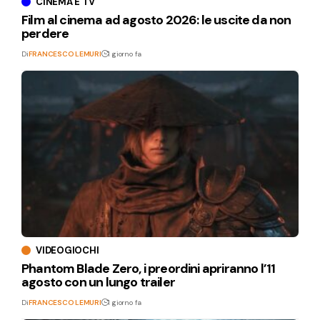
CINEMA E TV
Film al cinema ad agosto 2026: le uscite da non
perdere
Di
FRANCESCO LEMURI
1 giorno fa
VIDEOGIOCHI
Phantom Blade Zero, i preordini apriranno l’11
agosto con un lungo trailer
Di
FRANCESCO LEMURI
1 giorno fa