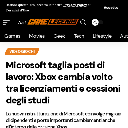
Usando questo sito, accetto le nostre
Privacy Policy
e i
Accetto
Termini d'Uso
.
Aa
Games
Movies
Geek
Tech
Lifestyle
Au
VIDEOGIOCHI
Microsoft taglia posti di
lavoro: Xbox cambia volto
tra licenziamenti e cessioni
degli studi
La nuova ristrutturazione di Microsoft coinvolge migliaia
di dipendenti e porta importanti cambiamenti anche
all'interno della divisione Xbox.