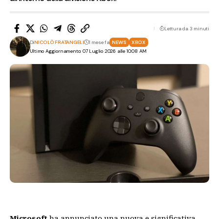
Lettura da 3 minuti
Di
NICOLÒ FRATANGELI
1 mese fa
NEWS
XBOX
Ultimo Aggiornamento: 07 Luglio 2026 alle 10:08 AM
Microsoft
ha annunciato una nuova e significativa