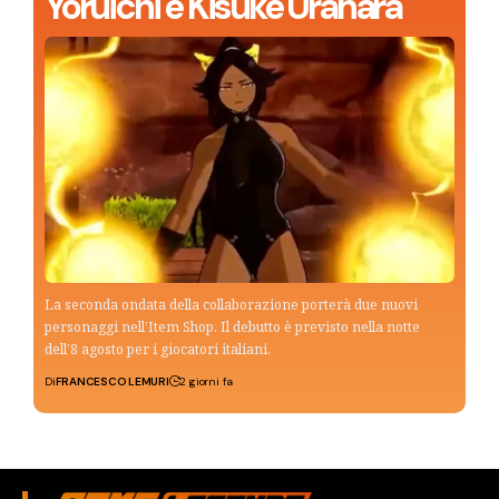
Yoruichi e Kisuke Urahara
La seconda ondata della collaborazione porterà due nuovi
personaggi nell’Item Shop. Il debutto è previsto nella notte
dell’8 agosto per i giocatori italiani.
Di
FRANCESCO LEMURI
2 giorni fa