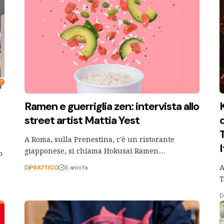
7
Ramen e guerriglia zen: intervista allo
K
street artist Mattia Yest
A Roma, sulla Prenestina, c'è un ristorante
I
giapponese, si chiama Hokusai Ramen.…
o
A
Di
PRATTICO
6 anni fa
T
D