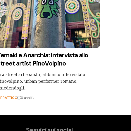
Temaki e Anarchia: intervista allo
street artist PinoVolpino
ra street art e sushi, abbiamo intervistato
inoVolpino, urban performer romano,
hiedendogli…
i
PRATTICO
6 anni fa
Seguici sui social