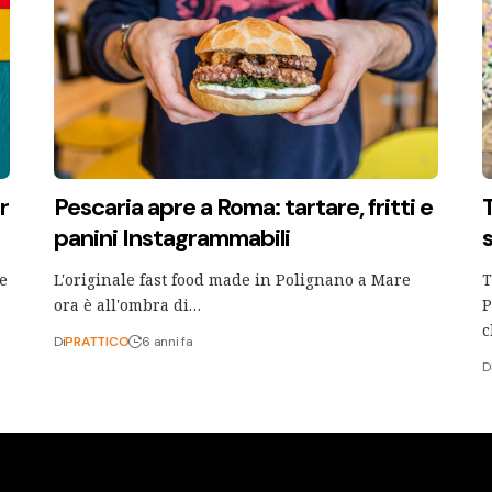
r
Pescaria apre a Roma: tartare, fritti e
panini Instagrammabili
ue
L'originale fast food made in Polignano a Mare
T
ora è all'ombra di…
P
c
Di
PRATTICO
6 anni fa
D