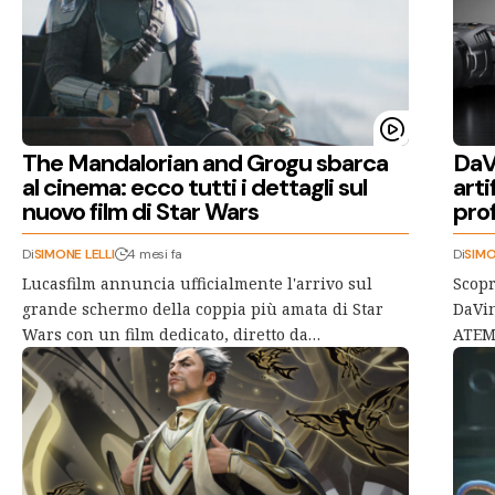
The Mandalorian and Grogu sbarca
DaVi
al cinema: ecco tutti i dettagli sul
arti
nuovo film di Star Wars
pro
Di
SIMONE LELLI
4 mesi fa
Di
SIMO
Lucasfilm annuncia ufficialmente l'arrivo sul
Scopr
grande schermo della coppia più amata di Star
DaVin
Wars con un film dedicato, diretto da…
ATEM 