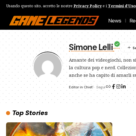
Usando questo sito, accetto le nostre
Privacy Policy
e i
Termini d'Uso
News
Re
Simone Lelli
Amante dei videogiochi, non si 
la cultura pop e nerd. Collezi
anche se ha capito di amarli s
Editor in Chief
Segui
Top Stories