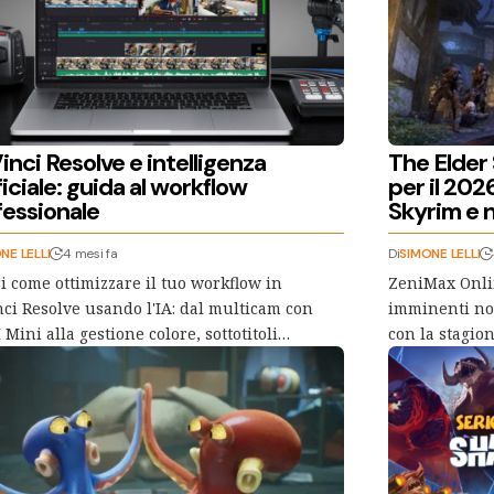
nci Resolve e intelligenza
The Elder S
ficiale: guida al workflow
per il 202
fessionale
Skyrim e n
NE LELLI
4 mesi fa
Di
SIMONE LELLI
i come ottimizzare il tuo workflow in
ZeniMax Onli
ci Resolve usando l'IA: dal multicam con
imminenti nov
Mini alla gestione colore, sottotitoli…
con la stagi