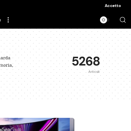
Accetto
e
5268
guarda
emoria,
Articoli