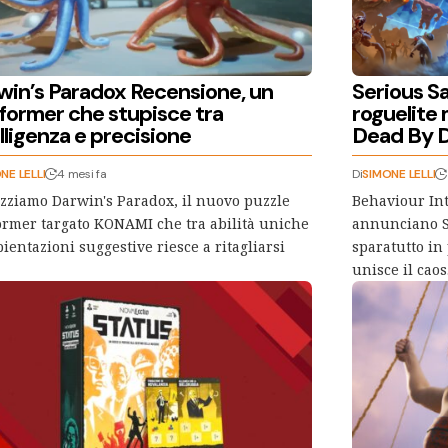
win’s Paradox Recensione, un
Serious Sa
tformer che stupisce tra
roguelite 
lligenza e precisione
Dead By D
NE LELLI
4 mesi fa
Di
SIMONE LELLI
zziamo Darwin's Paradox, il nuovo puzzle
Behaviour Int
ormer targato KONAMI che tra abilità uniche
annunciano S
ientazioni suggestive riesce a ritagliarsi
sparatutto in
unisce il cao