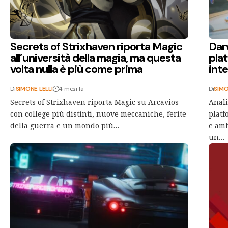
Secrets of Strixhaven riporta Magic
Dar
all’università della magia, ma questa
pla
volta nulla è più come prima
inte
Di
SIMONE LELLI
4 mesi fa
Di
SIMO
Secrets of Strixhaven riporta Magic su Arcavios
Anali
con college più distinti, nuove meccaniche, ferite
platf
della guerra e un mondo più…
e amb
un…