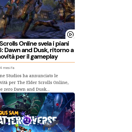
crolls Online svela i piani
6: Dawn and Dusk, ritorno a
ovità per il gameplay
4 mesi fa
ne Studios ha annunciato le
ità per The Elder Scrolls Online,
one zero Dawn and Dusk…