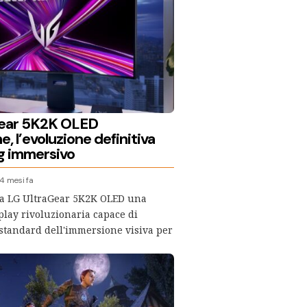
Gear 5K2K OLED
, l’evoluzione definitiva
g immersivo
4 mesi fa
la LG UltraGear 5K2K OLED una
play rivoluzionaria capace di
i standard dell'immersione visiva per