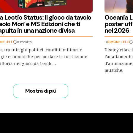
 Lectio Status: il gioco da tavolo
Oceania Li
aolo Mori e MS Edizioni che ti
poster uffi
pulta in una nazione divisa
nel 2026
NE LELLI
5 mesi fa
Di
SIMONE LELLI
 tra intrighi politici, conflitti militari e
Disney rilasc
egie economiche per portare la tua fazione
l'adattamento
vittoria nel gioco da tavolo…
d'animazione,
musiche.
Mostra di più