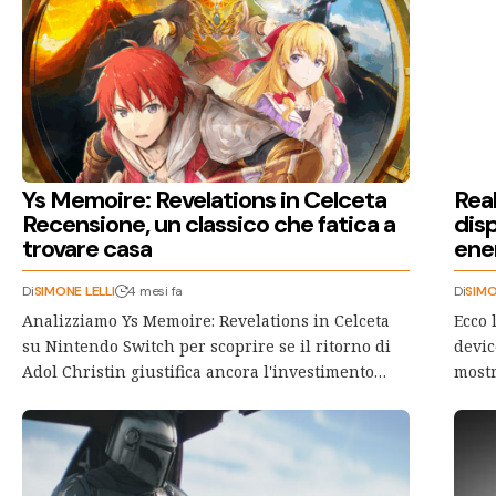
Ys Memoire: Revelations in Celceta
Rea
Recensione, un classico che fatica a
disp
trovare casa
ener
Di
SIMONE LELLI
4 mesi fa
Di
SIMO
Analizziamo Ys Memoire: Revelations in Celceta
Ecco 
su Nintendo Switch per scoprire se il ritorno di
devic
Adol Christin giustifica ancora l'investimento…
mostr