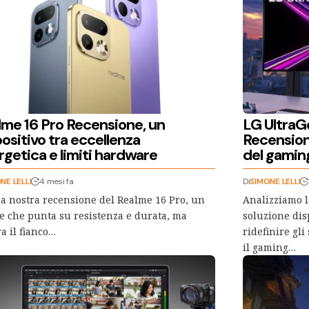
lme 16 Pro Recensione, un
LG Ultra
ositivo tra eccellenza
Recensione
getica e limiti hardware
del gamin
NE LELLI
4 mesi fa
Di
SIMONE LELLI
la nostra recensione del Realme 16 Pro, un
Analizziamo 
e che punta su resistenza e durata, ma
soluzione dis
a il fianco…
ridefinire gl
il gaming…