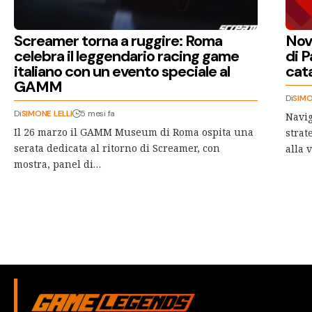
Screamer torna a ruggire: Roma
Nova
celebra il leggendario racing game
di P
italiano con un evento speciale al
cata
GAMM
Di
SIMO
Di
SIMONE LELLI
5 mesi fa
Naviga
Il 26 marzo il GAMM Museum di Roma ospita una
strat
serata dedicata al ritorno di Screamer, con
alla 
mostra, panel di…