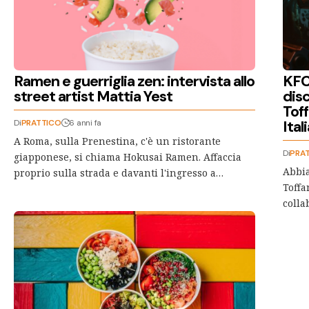
Ramen e guerriglia zen: intervista allo
KFC 
street artist Mattia Yest
disc
Tof
Ital
Di
PRATTICO
6 anni fa
A Roma, sulla Prenestina, c'è un ristorante
Di
PRA
giapponese, si chiama Hokusai Ramen. Affaccia
Abbia
proprio sulla strada e davanti l'ingresso a…
Toffa
colla