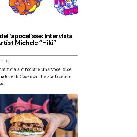
dell’apocalisse: intervista
Artist Michele “Hiki”
nni fa
omincia a circolare una voce: dice
tuatore di Cosenza che sta facendo
so…