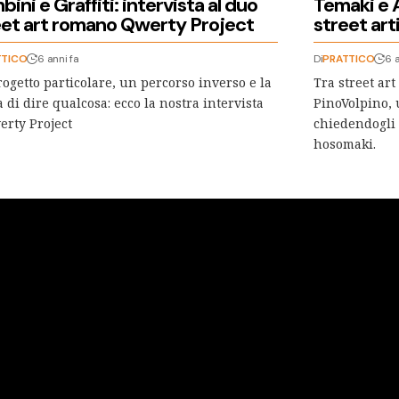
ini e Graffiti: intervista al duo
Temaki e A
eet art romano Qwerty Project
street art
TTICO
6 anni fa
Di
PRATTICO
6 a
ogetto particolare, un percorso inverso e la
Tra street art
a di dire qualcosa: ecco la nostra intervista
PinoVolpino,
erty Project
chiedendogli d
hosomaki.