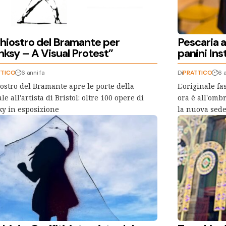
Chiostro del Bramante per
Pescaria a
nksy – A Visual Protest”
panini In
TTICO
6 anni fa
Di
PRATTICO
6 a
iostro del Bramante apre le porte della
L'originale f
le all'artista di Bristol: oltre 100 opere di
ora è all'omb
y in esposizione
la nuova sede