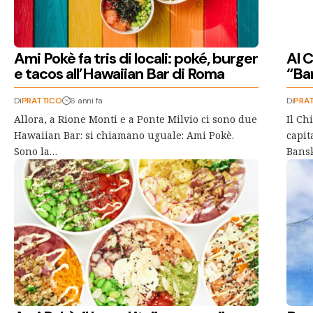
Ami Pokè fa tris di locali: poké, burger
Al 
e tacos all’Hawaiian Bar di Roma
“Ba
Di
PRATTICO
6 anni fa
Di
PRA
Allora, a Rione Monti e a Ponte Milvio ci sono due
Il Ch
Hawaiian Bar: si chiamano uguale: Ami Pokè.
capita
Sono la…
Bansk