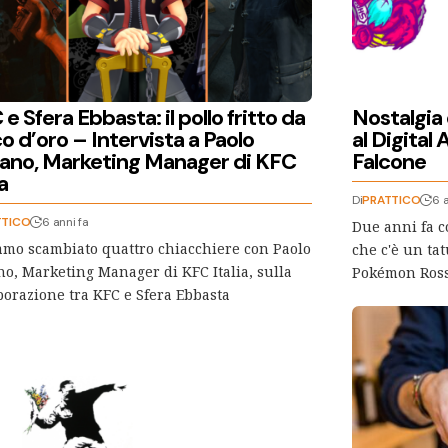
e Sfera Ebbasta: il pollo fritto da
Nostalgia 
o d’oro – Intervista a Paolo
al Digital 
fano, Marketing Manager di KFC
Falcone
ia
Di
PRATTICO
6 a
TTICO
6 anni fa
Due anni fa c
mo scambiato quattro chiacchiere con Paolo
che c'è un ta
no, Marketing Manager di KFC Italia, sulla
Pokémon Ros
borazione tra KFC e Sfera Ebbasta