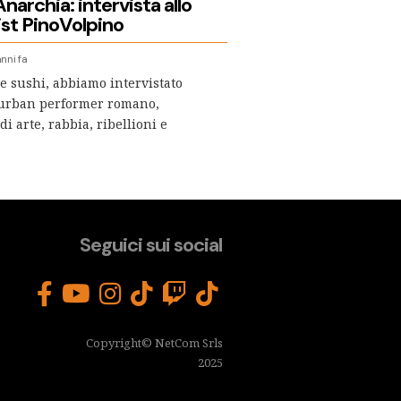
narchia: intervista allo
ist PinoVolpino
nni fa
 e sushi, abbiamo intervistato
 urban performer romano,
i arte, rabbia, ribellioni e
Seguici sui social
Copyright© NetCom Srls
2025