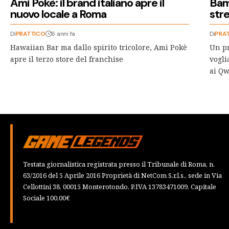
Ami Pokè: il brand italiano apre il
Bamb
nuovo locale a Roma
str
Di
PRATTICO
6 anni fa
Di
PRA
Hawaiian Bar ma dallo spirito tricolore, Ami Pokè
Un pr
apre il terzo store del franchise
vogli
ai Qw
Testata giornalistica registrata presso il Tribunale di Roma, n.
63/2016 del 5 Aprile 2016 Proprietà di NetCom S.r.l.s., sede in Via
Cellottini 38, 00015 Monterotondo, P.IVA 13783471009, Capitale
Sociale 100,00€