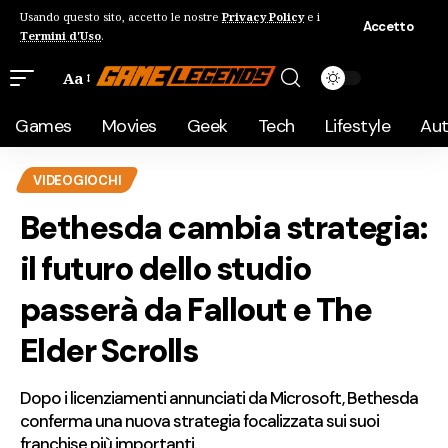
Usando questo sito, accetto le nostre
Privacy Policy
e i
Accetto
Termini d'Uso
.
Aa
Games
Movies
Geek
Tech
Lifestyle
Au
VIDEOGIOCHI
Bethesda cambia strategia:
il futuro dello studio
passerà da Fallout e The
Elder Scrolls
Dopo i licenziamenti annunciati da Microsoft, Bethesda
conferma una nuova strategia focalizzata sui suoi
franchise più importanti.