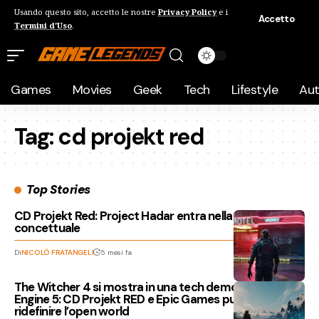
Usando questo sito, accetto le nostre
Privacy Policy
e i
Accetto
Termini d'Uso
.
Games
Movies
Geek
Tech
Lifestyle
Au
Tag:
cd projekt red
Top Stories
CD Projekt Red: Project Hadar entra nella fase
concettuale
Di
NICOLÒ FRATANGELI
5 mesi fa
The Witcher 4 si mostra in una tech demo su Unreal
Engine 5: CD Projekt RED e Epic Games puntano a
ridefinire l’open world