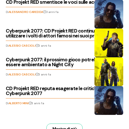
CD Projekt RED smentisce le voci sulle acquisizioni
Di
ALESSANDRO CAREDDA
3 anni fa
Cyberpunk 2077: CD Projekt RED continuerà a
utilizzare i volti di attori famosi nei suoi prossimi giochi
Di
ALESSIO CASCIOLI
3 anni fa
Cyberpunk 2077: il prossimo gioco potrebbe non
essere ambientato a Night City
Di
ALESSIO CASCIOLI
3 anni fa
CD Projekt RED reputa esagerate le critiche al lancio di
Cyberpunk 2077
Di
ALBERTO MINI
3 anni fa
Mostra di più