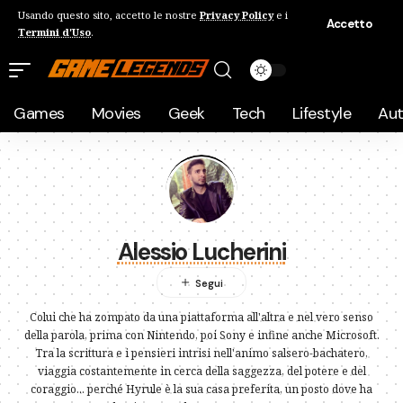
Usando questo sito, accetto le nostre
Privacy Policy
e i
Accetto
Termini d'Uso
.
Games
Movies
Geek
Tech
Lifestyle
Au
Alessio Lucherini
Colui che ha zompato da una piattaforma all'altra e nel vero senso
della parola, prima con Nintendo, poi Sony e infine anche Microsoft.
Tra la scrittura e i pensieri intrisi nell'animo salsero-bachatero,
viaggia costantemente in cerca della saggezza, del potere e del
coraggio... perché Hyrule è la sua casa preferita, un posto dove ha