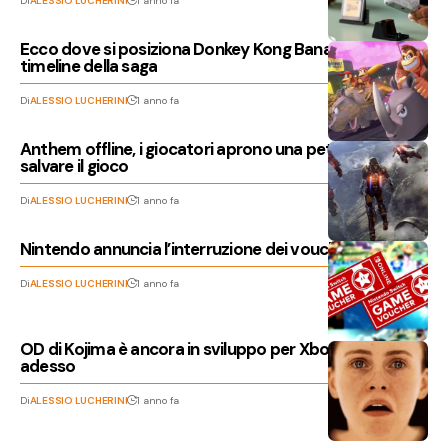
Di
ALESSIO LUCHERINI
1 anno fa
Ecco dove si posiziona Donkey Kong Bananza nella
timeline della saga
Di
ALESSIO LUCHERINI
1 anno fa
Anthem offline, i giocatori aprono una petizione per
salvare il gioco
Di
ALESSIO LUCHERINI
1 anno fa
Nintendo annuncia l’interruzione dei voucher Switch
Di
ALESSIO LUCHERINI
1 anno fa
OD di Kojima è ancora in sviluppo per Xbox, per
adesso
Di
ALESSIO LUCHERINI
1 anno fa