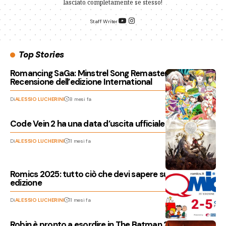
lasciato completamente se stesso!
Staff Writer
Top Stories
Romancing SaGa: Minstrel Song Remastered,
Recensione dell’edizione International
Di
ALESSIO LUCHERINI
8 mesi fa
Code Vein 2 ha una data d’uscita ufficiale
Di
ALESSIO LUCHERINI
11 mesi fa
Romics 2025: tutto ciò che devi sapere sulla 35ª
edizione
Di
ALESSIO LUCHERINI
11 mesi fa
Robin è pronto a esordire in The Batman 2?