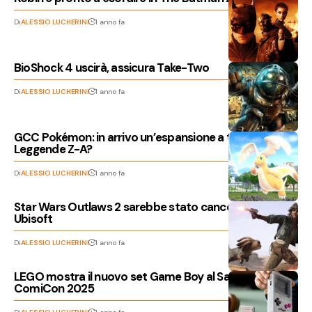
Di
ALESSIO LUCHERINI
1 anno fa
BioShock 4 uscirà, assicura Take-Two
Di
ALESSIO LUCHERINI
1 anno fa
GCC Pokémon: in arrivo un’espansione a tema
Leggende Z-A?
Di
ALESSIO LUCHERINI
1 anno fa
Star Wars Outlaws 2 sarebbe stato cancellato da
Ubisoft
Di
ALESSIO LUCHERINI
1 anno fa
LEGO mostra il nuovo set Game Boy al San Diego
ComiCon 2025