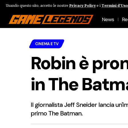
Usando questo sito, accetto le nostre
Privacy Policy
e i
Termini d'Uso
News
Re
CINEMA E TV
Robin è pron
in The Batm
Il giornalista Jeff Sneider lancia un
primo The Batman.