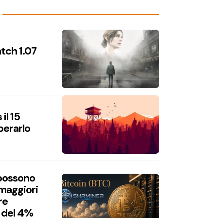
atch 1.07
il 15
perarlo
 possono
 maggiori
re
 del 4%