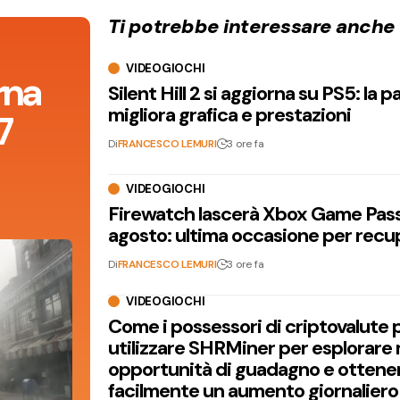
Ti potrebbe interessare anche
VIDEOGIOCHI
orna
Silent Hill 2 si aggiorna su PS5: la p
migliora grafica e prestazioni
7
Di
FRANCESCO LEMURI
3 ore fa
VIDEOGIOCHI
Firewatch lascerà Xbox Game Pass 
agosto: ultima occasione per recu
Di
FRANCESCO LEMURI
3 ore fa
VIDEOGIOCHI
Come i possessori di criptovalute
utilizzare SHRMiner per esplorare
opportunità di guadagno e ottene
facilmente un aumento giornaliero