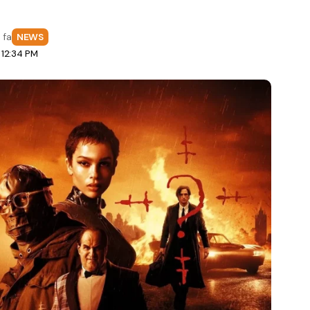
 fa
NEWS
 12:34 PM