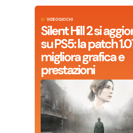
VIDEOGIOCHI
Silent Hill 2 si aggi
su PS5: la patch 1.0
migliora grafica e
prestazioni