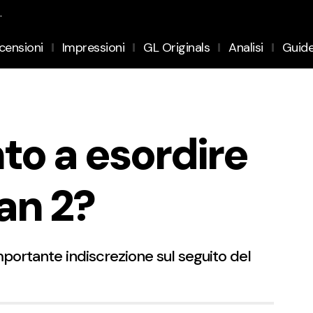
.
censioni
Impressioni
GL Originals
Analisi
Guid
to a esordire
an 2?
'importante indiscrezione sul seguito del