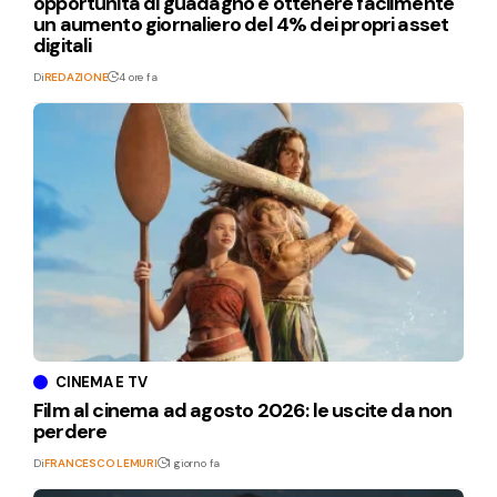
opportunità di guadagno e ottenere facilmente
un aumento giornaliero del 4% dei propri asset
digitali
Di
REDAZIONE
4 ore fa
CINEMA E TV
Film al cinema ad agosto 2026: le uscite da non
perdere
Di
FRANCESCO LEMURI
1 giorno fa