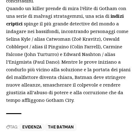
concittadini.
Quando un killer prende di mira l’élite di Gotham con
una serie di malvagi stratagemmi, una scia di
indizi
criptici
spinge il più grande detective del mondo a
indagare nei bassifondi, incontrando personaggi come
Selina Kyle / alias Catwoman (Zoë Kravitz), Oswald
Cobblepot / alias il Pinguino (Colin Farrell), Carmine
Falcone (John Turturro) e Edward Nashton / alias
l’Enigmista (Paul Dano). Mentre le prove iniziano a
condurlo più vicino alla soluzione e la portata dei piani
del malfattore diventa chiara, Batman deve stringere
nuove alleanze, smascherare il colpevole e rendere
giustizia all’abuso di potere e alla corruzione che da
tempo affliggono Gotham City.
TAG:
EVIDENZA
THE BATMAN