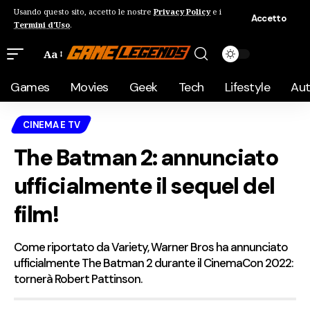
Usando questo sito, accetto le nostre
Privacy Policy
e i
Accetto
Termini d'Uso
.
Aa
Games
Movies
Geek
Tech
Lifestyle
Au
CINEMA E TV
The Batman 2: annunciato
ufficialmente il sequel del
film!
Come riportato da Variety, Warner Bros ha annunciato
ufficialmente The Batman 2 durante il CinemaCon 2022:
tornerà Robert Pattinson.