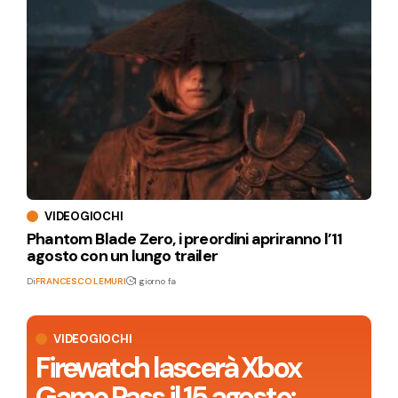
VIDEOGIOCHI
Phantom Blade Zero, i preordini apriranno l’11
agosto con un lungo trailer
Di
FRANCESCO LEMURI
1 giorno fa
VIDEOGIOCHI
Firewatch lascerà Xbox
Game Pass il 15 agosto: