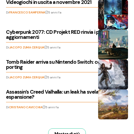
Videogiochi in uscita a novembre 2021
Di
FRANCESCO SAMPERNA
5 anni fa
Cyberpunk 2077: CD Projekt RED rinvia i prossimi
aggiornamenti
Di
JACOPO ZUMA CERQUA
5 anni fa
Tomb Raider arriva su Nintendo Switch: confermati 2
porting
Di
JACOPO ZUMA CERQUA
5 anni fa
Assassin’s Creed Valhalla: un leak ha svelato la nuova
espansione?
Di
CRISTIANO CAVICCHIA
5 anni fa
Mostra di più