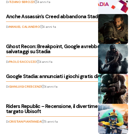
Di
TIZIANO SBROZZI
4 anni fa
Anche Assassin’s Creed abbandona Stadia con Mirage
Di
MANUEL CALIANDRO
4 anni fa
Ghost Recon: Breakpoint, Google avrebbe perso tutti i
salvataggi su Stadia
Di
PAOLO SACCUZZO
4 anni fa
Google Stadia: annunciati i giochi gratis di marzo 2022
Di
GIANLUIGI CRESCENZI
4 anni fa
Riders Republic – Recensione, il divertimento estremo
targato Ubisoft
Di
CRISTIAN PIANTANIDA
5 anni fa