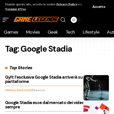
Usando questo sito, accetto le nostre
Privacy Policy
e i
Accetto
Termini d'Uso
.
Games
Movies
Geek
Tech
Lifestyle
Au
Tag:
Google Stadia
Top Stories
Gylt: l’esclusiva Google Stadia arriverà su altre
piattaforme
Di
PAOLO SACCUZZO
4 anni fa
Google Stadia esce dal mercato dei videogiochi, per
sempre