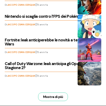
Di
JACOPO ZUMA CERQUA
5 anni fa
Nintendo si scaglia contro l’FPS dei Pokémon
Di
JACOPO ZUMA CERQUA
5 anni fa
Fortnite: leak anticiperebbe le novità a tema Star
Wars
Di
JACOPO ZUMA CERQUA
5 anni fa
Call of Duty Warzone: leak anticipa gli Operatori della
Stagione 2?
Di
JACOPO ZUMA CERQUA
5 anni fa
Mostra di più