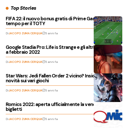
Top Stories
FIFA 22: il nuovo bonus gratis di Prime Gaming è in
tempo per il TOTY
Di
JACOPO ZUMA CERQUA
5 anni fa
Google Stadia Pro: Life is Strange e gli altri giochi gratis
a febbraio 2022
Di
JACOPO ZUMA CERQUA
5 anni fa
Star Wars: Jedi Fallen Order 2 vicino? Insider anticipa
novità sui vari giochi
Di
JACOPO ZUMA CERQUA
5 anni fa
Romics 2022: aperta ufficialmente la vendita dei
biglietti
Di
JACOPO ZUMA CERQUA
5 anni fa