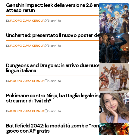
Genshin Impact: leak della versione 2.6 anticipa un
atteso rerun
Di
JACOPO ZUMA CERQUA
5 anni fa
Uncharted: presentato il nuovo poster del film Sony
Di
JACOPO ZUMA CERQUA
5 anni fa
Dungeons and Dragons: in arrivo due nuovi manuali in
lingua italiana
Di
JACOPO ZUMA CERQUA
5 anni fa
Pokimane contro Ninja, battaglia legale in arrivo per gli
streamer di Twitch?
Di
JACOPO ZUMA CERQUA
5 anni fa
Battlefield 2042: la modalità zombie “rompeva” il
gioco con XP gratis