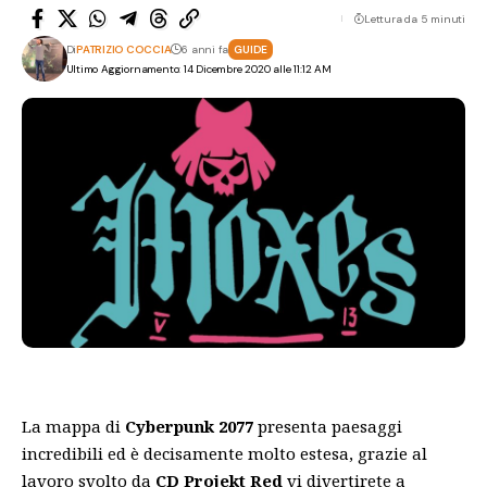
Lettura da 5 minuti
Di
PATRIZIO COCCIA
6 anni fa
GUIDE
Ultimo Aggiornamento: 14 Dicembre 2020 alle 11:12 AM
La mappa di
Cyberpunk 2077
presenta paesaggi
incredibili ed è decisamente molto estesa, grazie al
lavoro svolto da
CD Projekt Red
vi divertirete a