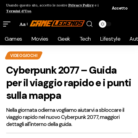
Usando questo sito, accetto le nostre
Privacy Policy
e i
Accetto
Termini d'Uso
.
Aa
Games
Movies
Geek
Tech
Lifestyle
Au
VIDEOGIOCHI
Cyberpunk 2077 – Guida
per il viaggio rapido e i punti
sulla mappa
Nella giornata odierna vogliamo aiutarvi a sbloccare il
viaggio rapido nel nuovo Cyberpunk 2077, maggiori
dettagli all'interno della guida.