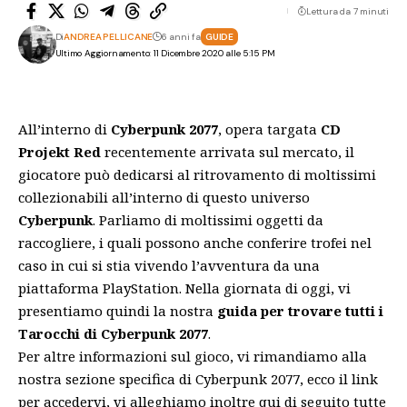
Lettura da 7 minuti
Di
ANDREA PELLICANE
6 anni fa
GUIDE
Ultimo Aggiornamento: 11 Dicembre 2020 alle 5:15 PM
All’interno di
Cyberpunk 2077
, opera targata
CD
Projekt Red
recentemente arrivata sul mercato, il
giocatore può dedicarsi al ritrovamento di moltissimi
collezionabili all’interno di questo universo
Cyberpunk
. Parliamo di moltissimi oggetti da
raccogliere, i quali possono anche conferire trofei nel
caso in cui si stia vivendo l’avventura da una
piattaforma PlayStation. Nella giornata di oggi, vi
presentiamo quindi la nostra
guida per trovare tutti i
Tarocchi di Cyberpunk 2077
.
Per altre informazioni sul gioco, vi rimandiamo alla
nostra sezione specifica di Cyberpunk 2077, ecco il
link
per accedervi, vi alleghiamo inoltre qui di seguito tutte