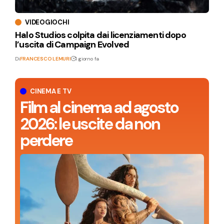
VIDEOGIOCHI
Halo Studios colpita dai licenziamenti dopo
l’uscita di Campaign Evolved
Di
FRANCESCO LEMURI
1 giorno fa
CINEMA E TV
Film al cinema ad agosto
2026: le uscite da non
perdere