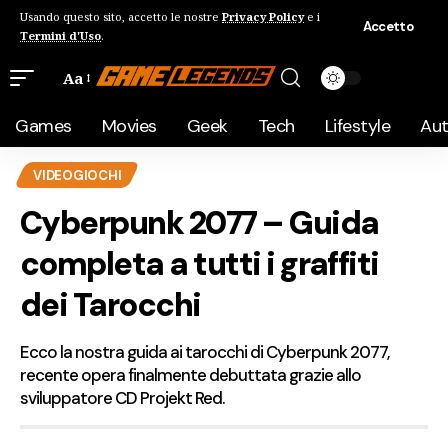
Usando questo sito, accetto le nostre
Privacy Policy
e i
Accetto
Termini d'Uso
.
Aa
Games
Movies
Geek
Tech
Lifestyle
Au
VIDEOGIOCHI
Cyberpunk 2077 – Guida
completa a tutti i graffiti
dei Tarocchi
Ecco la nostra guida ai tarocchi di Cyberpunk 2077,
recente opera finalmente debuttata grazie allo
sviluppatore CD Projekt Red.