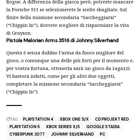
Rogue. A differenza della giacca però, potreste mancare
la Porsche 911 se selezionerete le scelte sbagliate. Sul
finire della missione secondaria “Saccheggiarsi”
(“Chippin In”), dovrete scegliere di risparmiare la vita
di Grayson.
Pistola Malorian Arms 3516 di Johnny Silverhand
Questa è senza dubbio l’arma da fuoco migliore del
gioco, o comunque una delle più forti per il momento e,
per vostra fortuna, ottenerla sarà un gioco da ragazzi.
Vi basterà infatti, come per gli altri due oggetti,
completare la missione secondaria “Saccheggiarsi”
(“Chippin In”).
TAG:
PLAYSTATION 4
XBOX ONE S/X
CD PROJEKT RED
PLAYSTATION 5
XBOX SERIES X/S
GOOGLE STADIA
CYBERPUNK 2077
JOHNNY SILVERHAND
PC