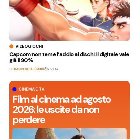
VIDEOGIOCHI
Capcom non teme l’addio ai dischi: il digitale vale
già il 90%
Di
FRANCESCO LEMURI
5 ore fa
CINEMA E TV
Film al cinema ad agosto
2026: le uscite da non
perdere