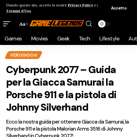
Usando questo sito, accetto le nostre
Privacy Policy
e i
Accetto
Termini d'Uso
.
Aa
Games
Movies
Geek
Tech
Lifestyle
Au
VIDEOGIOCHI
Cyberpunk 2077 – Guida
per la Giacca Samurai la
Porsche 911 e la pistola di
Johnny Silverhand
Ecco la nostra guida per ottenere Giacca da Samurai, la
Porsche 911 e la pistola Malorian Arms 3516 di Johnny
Silverhand in Cyberpunk 2077!