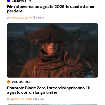
CINEMA E TV
Film al cinema ad agosto 2026: le uscite da non
perdere
Di
FRANCESCO LEMURI
5 ore fa
VIDEOGIOCHI
Phantom Blade Zero, i preordini apriranno l’11
agosto con un lungo trailer
Di
FRANCESCO LEMURI
3 ore fa