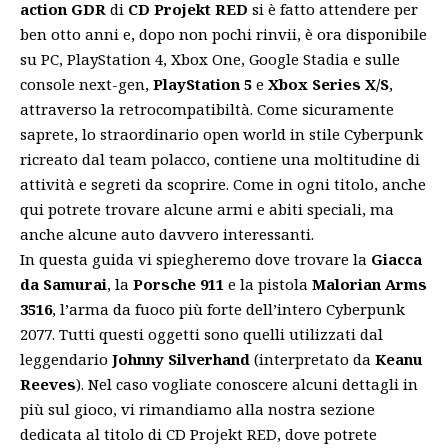
action GDR
di
CD Projekt RED
si è fatto attendere per
ben otto anni e, dopo non pochi rinvii, è ora disponibile
su PC, PlayStation 4, Xbox One, Google Stadia e sulle
console next-gen,
PlayStation 5
e
Xbox Series X/S
,
attraverso la retrocompatibiltà. Come sicuramente
saprete, lo straordinario open world in stile Cyberpunk
ricreato dal team polacco, contiene una moltitudine di
attività e segreti da scoprire. Come in ogni titolo, anche
qui potrete trovare alcune armi e abiti speciali, ma
anche alcune auto davvero interessanti.
In questa guida vi spiegheremo dove trovare la
Giacca
da Samurai
, la
Porsche 911
e la pistola
Malorian Arms
3516
, l’arma da fuoco più forte dell’intero Cyberpunk
2077. Tutti questi oggetti sono quelli utilizzati dal
leggendario
Johnny Silverhand
(interpretato da
Keanu
Reeves
). Nel caso vogliate conoscere alcuni dettagli in
più sul gioco, vi rimandiamo alla nostra
sezione
dedicata
al titolo di CD Projekt RED, dove potrete