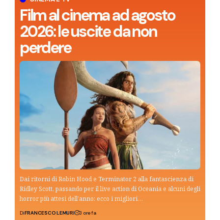
Film al cinema ad agosto
2026: le uscite da non
perdere
Dai ritorni di Robin Hood e Terminator 2 alla fantascienza di
Ridley Scott, passando per il live action di Oceania e alcuni degli
horror più attesi dell’anno: ecco i migliori…
Di
FRANCESCO LEMURI
3 ore fa