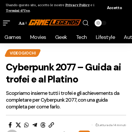
Usando questo sito, accetto le nostre
Privacy Policy
e i
Accetto
Termini d'Uso
.
Aa
Games
Movies
Geek
Tech
Lifestyle
Au
VIDEOGIOCHI
Cyberpunk 2077 – Guida ai
trofei e al Platino
Scopriamo insieme tutti i trofei e gli achievements da
completare per Cyberpunk 2077, con una guida
completa per come farlo.
Lettura da 14 minuti