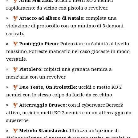
rapidamente da vicino con pistola o revolver.
Attacco ad albero di Natale:
completa una
violazione di protocollo con un minimo di 3 demoni
caricati.
Punteggio Pieno:
Potenziare un’abilità al livello
massimo. Potreste mancarlo nel caso giocaste in modo
versatile.
Pistolero:
colpisci una granata nemica a
mezz’aria con un revolver
Due Teste, Un Proiettile:
uccidi o metto KO 2
nemici con lo stesso colpo da fucile da cecchino
Atterraggio Brusco:
con il cyberware Berserk
attivo, uccidi o metti KO 2 nemici con un atterraggio da
supereroe.
Metodo Stanislavski:
Utilizza un’opzione di
dialogo relativa al passato di V per 10 volte. In realtà ce