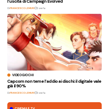
l’uscita di Campaign Evolved
Di
FRANCESCO LEMURI
2 ore fa
VIDEOGIOCHI
Capcom non teme l’addio ai dischi: il digitale vale
già il 90%
Di
FRANCESCO LEMURI
3 ore fa
CINEMA E TV