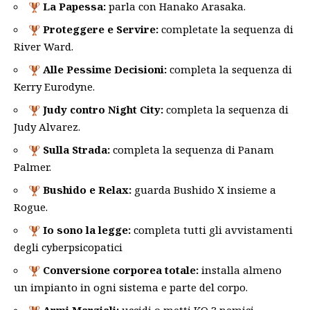
La Papessa:
parla con Hanako Arasaka.
Proteggere e Servire:
completate la sequenza di
River Ward.
Alle Pessime Decisioni:
completa la sequenza di
Kerry Eurodyne.
Judy contro Night City:
completa la sequenza di
Judy Alvarez.
Sulla Strada:
completa la sequenza di Panam
Palmer.
Bushido e Relax:
guarda Bushido X insieme a
Rogue.
Io sono la legge
:
completa tutti gli avvistamenti
degli cyberpsicopatici
Conversione corporea totale:
installa almeno
un impianto in ogni sistema e parte del corpo.
Armi Marziali:
uccidi o metti KO 3 nemici