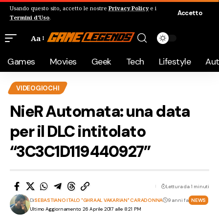
Usando questo sito, accetto le nostre
Privacy Policy
e i
Accetto
Termini d'Uso
.
Aa
Games
Movies
Geek
Tech
Lifestyle
Au
VIDEOGIOCHI
NieR Automata: una data
per il DLC intitolato
“3C3C1D119440927”
Lettura da 1 minuti
Di
SEBASTIANO ITALO "GHRAAL VAKARIAN" CARADONNA
9 anni fa
NEWS
Ultimo Aggiornamento: 26 Aprile 2017 alle 8:21 PM