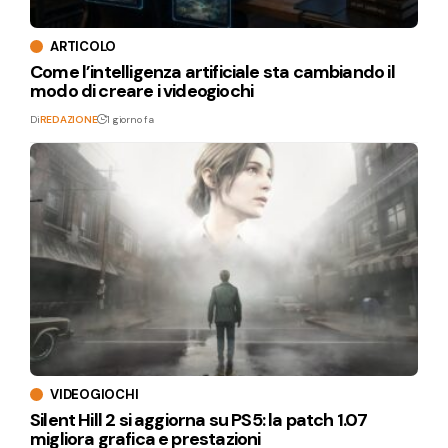
ARTICOLO
Come l’intelligenza artificiale sta cambiando il
modo di creare i videogiochi
Di
REDAZIONE
1 giorno fa
VIDEOGIOCHI
Silent Hill 2 si aggiorna su PS5: la patch 1.07
migliora grafica e prestazioni