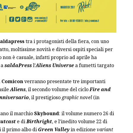
aldapress
tra i protagonisti della fiera, con uno
o, moltissime novità e diversi ospiti speciali per
 non è casuale, infatti proprio ad aprile ha
 a
saldaPress
l’
Aliens Universe
a fumetti targato
i Comicon
verranno presentate tre importanti
nsile
Aliens
, il secondo volume del ciclo
Fire and
Anniversario
, il prestigioso
graphic novel
(in
tano il marchio
Skybound
: il volume numero 26 di
utcast
e di
Birthright
, e l’inedito volume 22 di
i il primo albo di
Green Valley
in edizione
variant