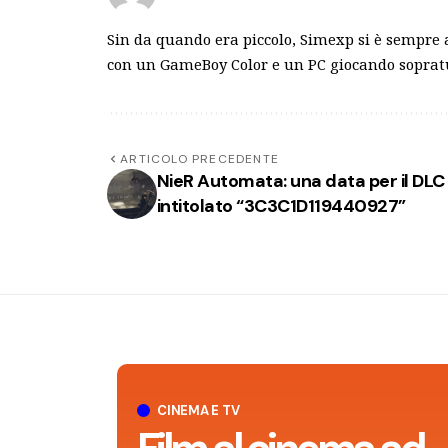
Sin da quando era piccolo, Simexp si è sempre 
con un GameBoy Color e un PC giocando sopratu
ARTICOLO PRECEDENTE
NieR Automata: una data per il DLC
intitolato “3C3C1D119440927”
CINEMA E TV