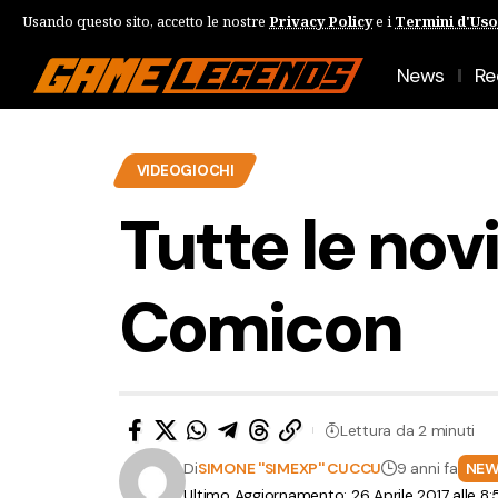
Usando questo sito, accetto le nostre
Privacy Policy
e i
Termini d'Uso
News
Re
VIDEOGIOCHI
Tutte le novi
Comicon
Lettura da 2 minuti
Di
SIMONE ''SIMEXP'' CUCCU
9 anni fa
NEW
Ultimo Aggiornamento: 26 Aprile 2017 alle 8