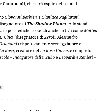
e Camuncoli
, che sarà ospite dello stand
nno
Giovanni Barbieri
e
Gianluca Pagliarani
,
disegnatore di
The Shadow Planet.
Allo stand
rare per dediche e sketch anche artisti come
Matteo
),
Cinci
(disegnatore di
Zeroi
),
Alessandro
Orlandini
(rispettivamente sceneggiatore e
La Rosa
, creatore del
La Rosa Universe
composto
scolo – Indagatore dell’incubo
e
Leopardi e Ranieri –
E