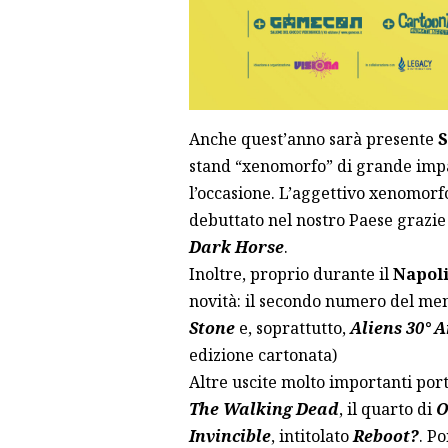
Anche quest’anno sarà presente
S
stand “xenomorfo” di grande impatt
l’occasione. L’aggettivo xenomorfo
debuttato nel nostro Paese grazie
Dark Horse
.
Inoltre, proprio durante il
Napol
novità: il secondo numero del me
Stone
e, soprattutto,
Aliens 30° 
edizione cartonata)
Altre uscite molto importanti por
The Walking Dead
, il quarto di
O
Invincible
, intitolato
Reboot?
. Po