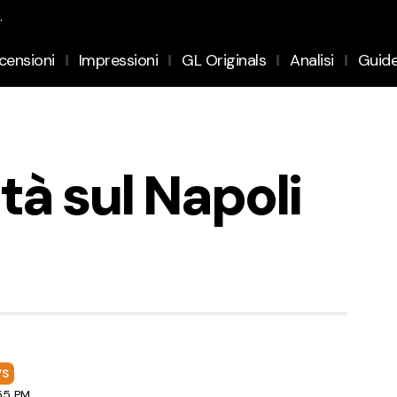
.
censioni
Impressioni
GL Originals
Analisi
Guid
tà sul Napoli
S
:55 PM