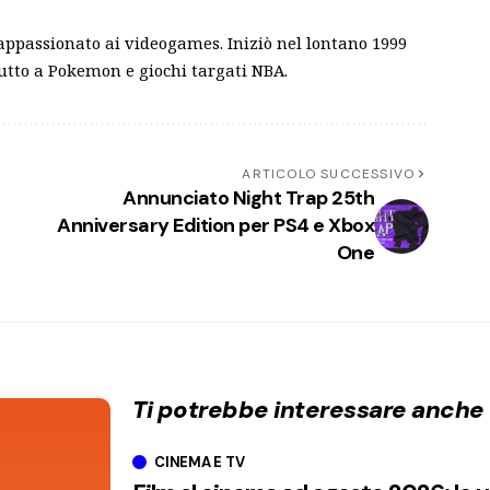
appassionato ai videogames. Iniziò nel lontano 1999
tto a Pokemon e giochi targati NBA.
ARTICOLO SUCCESSIVO
Annunciato Night Trap 25th
Anniversary Edition per PS4 e Xbox
One
Ti potrebbe interessare anche
CINEMA E TV