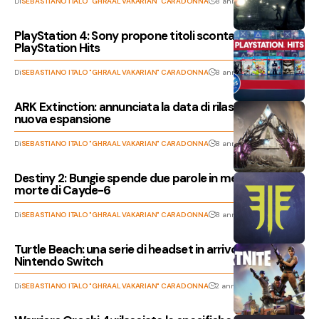
Di
SEBASTIANO ITALO "GHRAAL VAKARIAN" CARADONNA
8 anni fa
PlayStation 4: Sony propone titoli scontati della linea
PlayStation Hits
Di
SEBASTIANO ITALO "GHRAAL VAKARIAN" CARADONNA
8 anni fa
ARK Extinction: annunciata la data di rilascio della
nuova espansione
Di
SEBASTIANO ITALO "GHRAAL VAKARIAN" CARADONNA
8 anni fa
Destiny 2: Bungie spende due parole in merito alla
morte di Cayde-6
Di
SEBASTIANO ITALO "GHRAAL VAKARIAN" CARADONNA
8 anni fa
Turtle Beach: una serie di headset in arrivo per
Nintendo Switch
Di
SEBASTIANO ITALO "GHRAAL VAKARIAN" CARADONNA
2 anni fa