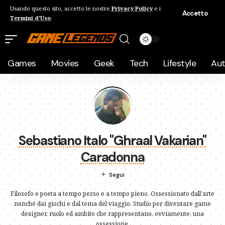
Usando questo sito, accetto le nostre
Privacy Policy
e i
Accetto
Termini d'Uso
.
Games
Movies
Geek
Tech
Lifestyle
Au
Sebastiano Italo "Ghraal Vakarian"
Caradonna
Filosofo e poeta a tempo perso e a tempo pieno. Ossessionato dall'arte
nonché dai giochi e dal tema del viaggio. Studio per diventare game
designer, ruolo ed ambito che rappresentano, ovviamente, una
ossessione.