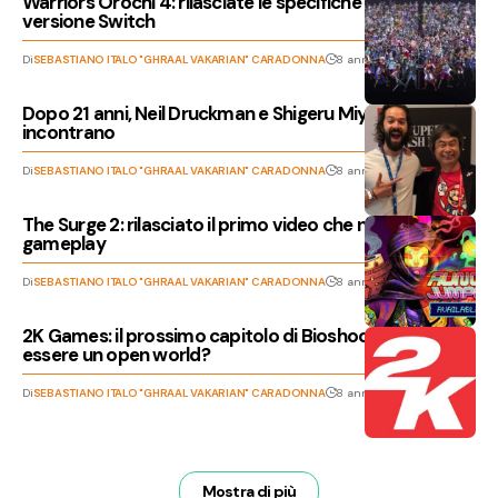
Warriors Orochi 4: rilasciate le specifiche della
versione Switch
Di
SEBASTIANO ITALO "GHRAAL VAKARIAN" CARADONNA
8 anni fa
Dopo 21 anni, Neil Druckman e Shigeru Miyamoto si
incontrano
Di
SEBASTIANO ITALO "GHRAAL VAKARIAN" CARADONNA
8 anni fa
The Surge 2: rilasciato il primo video che ne mostra il
gameplay
Di
SEBASTIANO ITALO "GHRAAL VAKARIAN" CARADONNA
8 anni fa
2K Games: il prossimo capitolo di Bioshock potrebbe
essere un open world?
Di
SEBASTIANO ITALO "GHRAAL VAKARIAN" CARADONNA
8 anni fa
Mostra di più