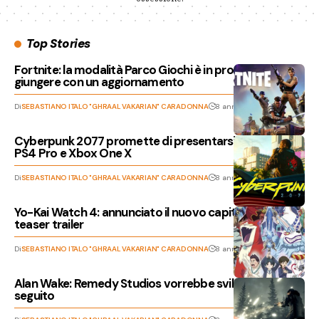
Top Stories
Fortnite: la modalità Parco Giochi è in procinto di
giungere con un aggiornamento
Di
SEBASTIANO ITALO "GHRAAL VAKARIAN" CARADONNA
8 anni fa
Cyberpunk 2077 promette di presentarsi al meglio su
PS4 Pro e Xbox One X
Di
SEBASTIANO ITALO "GHRAAL VAKARIAN" CARADONNA
8 anni fa
Yo-Kai Watch 4: annunciato il nuovo capitolo con un
teaser trailer
Di
SEBASTIANO ITALO "GHRAAL VAKARIAN" CARADONNA
8 anni fa
Alan Wake: Remedy Studios vorrebbe svilupparne un
seguito