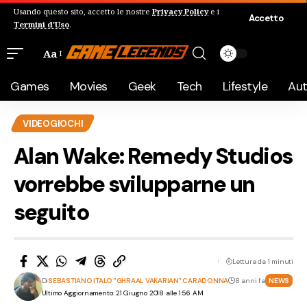
Usando questo sito, accetto le nostre
Privacy Policy
e i
Accetto
Termini d'Uso
.
Aa
Games
Movies
Geek
Tech
Lifestyle
Au
VIDEOGIOCHI
Alan Wake: Remedy Studios
vorrebbe svilupparne un
seguito
Lettura da 1 minuti
Di
SEBASTIANO ITALO "GHRAAL VAKARIAN" CARADONNA
8 anni fa
NEWS
Ultimo Aggiornamento: 21 Giugno 2018 alle 1:56 AM