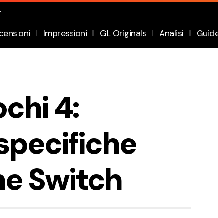
.
censioni
Impressioni
GL Originals
Analisi
Guid
chi 4:
 specifiche
ne Switch