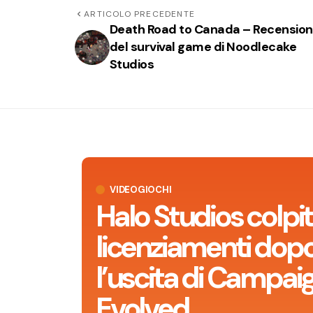
ARTICOLO PRECEDENTE
Death Road to Canada – Recensio
del survival game di Noodlecake
Studios
VIDEOGIOCHI
Halo Studios colpit
licenziamenti dop
l’uscita di Campai
Evolved