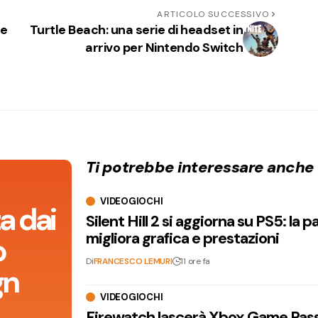
ARTICOLO SUCCESSIVO
ne
Turtle Beach: una serie di headset in
arrivo per Nintendo Switch
Ti potrebbe interessare anche
VIDEOGIOCHI
a dai
Silent Hill 2 si aggiorna su PS5: la p
migliora grafica e prestazioni
o
Di
FRANCESCO LEMURI
11 ore fa
gn
VIDEOGIOCHI
Firewatch lascerà Xbox Game Pass 