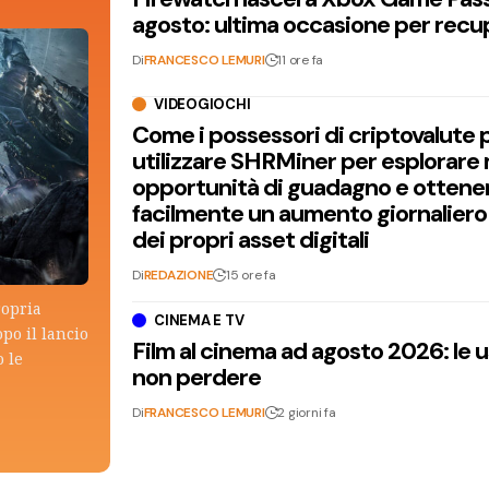
agosto: ultima occasione per recu
Di
FRANCESCO LEMURI
11 ore fa
VIDEOGIOCHI
Come i possessori di criptovalute
utilizzare SHRMiner per esplorare
opportunità di guadagno e ottene
facilmente un aumento giornaliero
dei propri asset digitali
Di
REDAZIONE
15 ore fa
ropria
CINEMA E TV
po il lancio
Film al cinema ad agosto 2026: le 
 le
non perdere
Di
FRANCESCO LEMURI
2 giorni fa