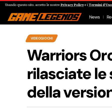
Usando questo sito, accetto le nostre
Privacy Policy
e i
Termini d'Uso
News
Re
VIDEOGIOCHI
Warriors Oro
rilasciate le
della versio