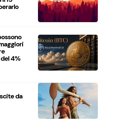
perarlo
 possono
 maggiori
re
 del 4%
uscite da