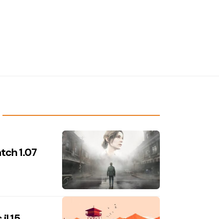
atch 1.07
il 15