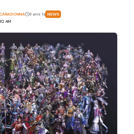
" CARADONNA
8 anni fa
NEWS
:42 AM