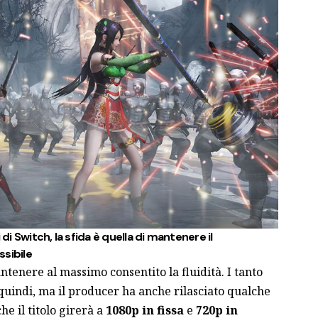
 di Switch, la sfida è quella di mantenere il
ssibile
ntenere al massimo consentito la fluidità. I tanto
 quindi, ma il producer ha anche rilasciato qualche
e il titolo girerà a
1080p in fissa
e
720p in