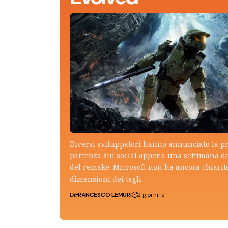
Diversi sviluppatori hanno annunciato la p
partenza sui social appena una settimana do
del remake. Microsoft non ha ancora chiarito
dimensioni dei tagli.
Di
FRANCESCO LEMURI
2 giorni fa