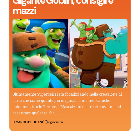
Gigante Goblin, consigli e
mazzi
Ultimamente Supercell si sta focalizzando nella creazione di
carte che siano quanto più originali come meccaniche:
abbiamo visto le Reclute, i Mascalzoni ed ora ci troviamo ad
osservare qualcosa che…
Di
MARCO PULICANÒ
2 giorni fa