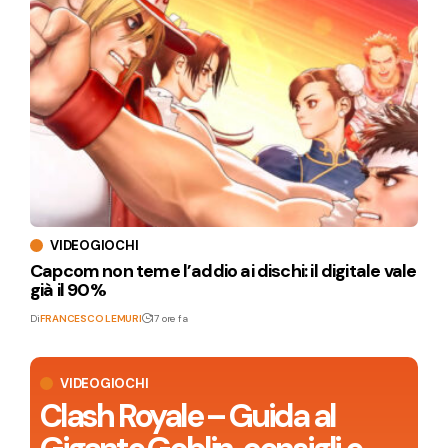
VIDEOGIOCHI
Capcom non teme l’addio ai dischi: il digitale vale
già il 90%
Di
FRANCESCO LEMURI
17 ore fa
VIDEOGIOCHI
Clash Royale – Guida al