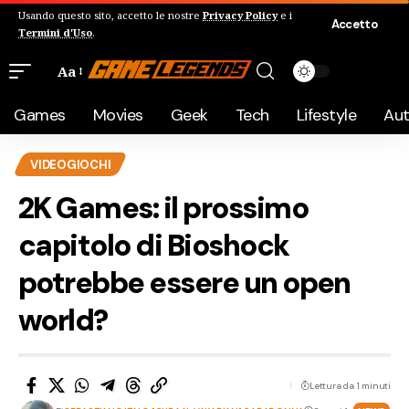
Usando questo sito, accetto le nostre
Privacy Policy
e i
Accetto
Termini d'Uso
.
Aa
Games
Movies
Geek
Tech
Lifestyle
Au
VIDEOGIOCHI
2K Games: il prossimo
capitolo di Bioshock
potrebbe essere un open
world?
Lettura da 1 minuti