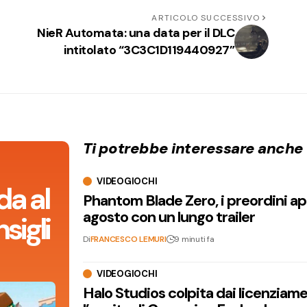
ARTICOLO SUCCESSIVO
NieR Automata: una data per il DLC
intitolato “3C3C1D119440927”
Ti potrebbe interessare anche
VIDEOGIOCHI
da al
Phantom Blade Zero, i preordini apr
agosto con un lungo trailer
sigli
Di
FRANCESCO LEMURI
9 minuti fa
VIDEOGIOCHI
Halo Studios colpita dai licenziam