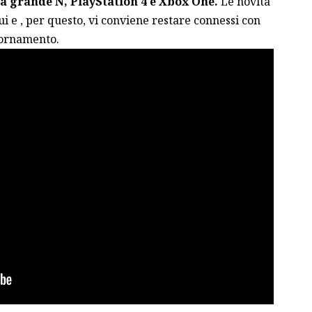
la grande N, PlayStation 4 e Xbox One.
Le novità
ui e , per questo, vi conviene restare connessi con
iornamento.