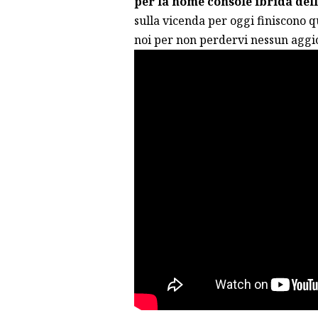
per la home console ibrida del
sulla vicenda per oggi finiscono q
noi per non perdervi nessun agg