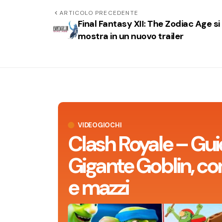
ARTICOLO PRECEDENTE
Final Fantasy XII: The Zodiac Age si
mostra in un nuovo trailer
VIDEOGIOCHI
Clash Royale – Gui
Gigante Goblin, con
e mazzi