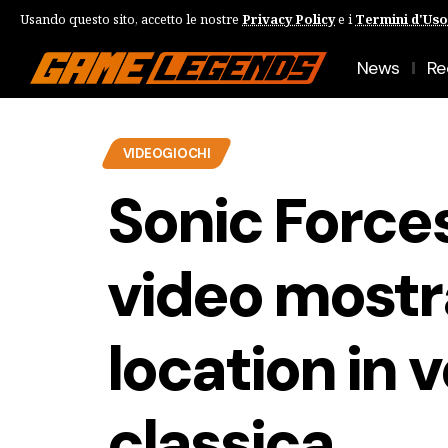
Usando questo sito, accetto le nostre
Privacy Policy
e i
Termini d'Uso
News
Re
VIDEOGIOCHI
Sonic Forces
video mostr
location in 
classica