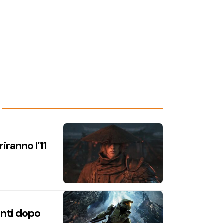
iranno l’11
enti dopo