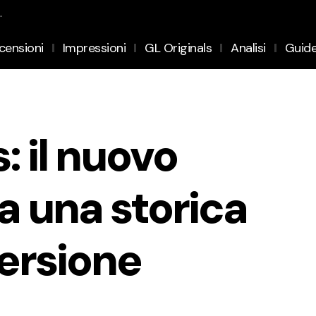
.
censioni
Impressioni
GL Originals
Analisi
Guid
: il nuovo
a una storica
versione