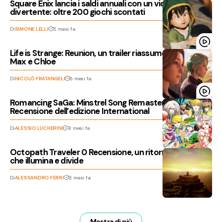
Square Enix lancia i saldi annuali con un video
divertente: oltre 200 giochi scontati
Di
SIMONE LELLI
5 mesi fa
Life is Strange: Reunion, un trailer riassume la storia di
Max e Chloe
Di
NICOLÒ FRATANGELI
6 mesi fa
Romancing SaGa: Minstrel Song Remastered,
Recensione dell’edizione International
Di
ALESSIO LUCHERINI
8 mesi fa
Octopath Traveler 0 Recensione, un ritorno alle origini
che illumina e divide
Di
ALESSANDRO FERRI
8 mesi fa
Mostra di più