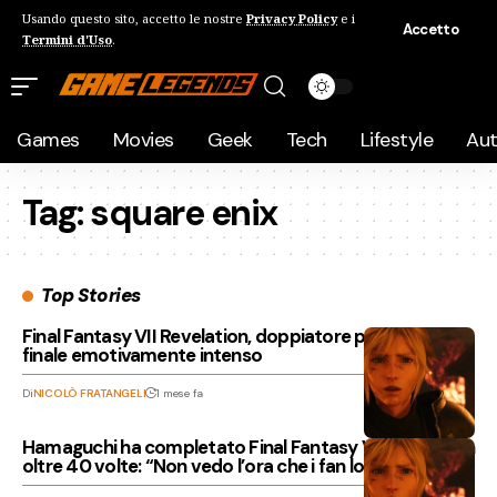
Usando questo sito, accetto le nostre
Privacy Policy
e i
Accetto
Termini d'Uso
.
Games
Movies
Geek
Tech
Lifestyle
Au
Tag:
square enix
Top Stories
Final Fantasy VII Revelation, doppiatore promette un
finale emotivamente intenso
Di
NICOLÒ FRATANGELI
1 mese fa
Hamaguchi ha completato Final Fantasy VII Revelation
oltre 40 volte: “Non vedo l’ora che i fan lo giochino”