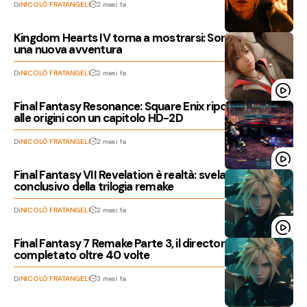
Di
NICOLÒ FRATANGELI
2 mesi fa
Kingdom Hearts IV torna a mostrarsi: Sora pronto per
una nuova avventura
Di
NICOLÒ FRATANGELI
2 mesi fa
Final Fantasy Resonance: Square Enix riporta la saga
alle origini con un capitolo HD-2D
Di
NICOLÒ FRATANGELI
2 mesi fa
Final Fantasy VII Revelation è realtà: svelato il capitolo
conclusivo della trilogia remake
Di
NICOLÒ FRATANGELI
2 mesi fa
Final Fantasy 7 Remake Parte 3, il director lo ha già
completato oltre 40 volte
Di
NICOLÒ FRATANGELI
3 mesi fa