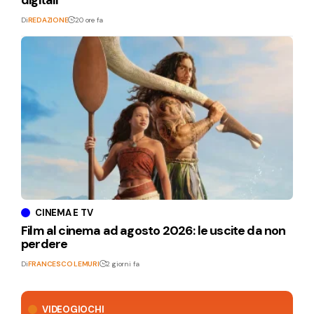
digitali
Di
REDAZIONE
20 ore fa
CINEMA E TV
Film al cinema ad agosto 2026: le uscite da non
perdere
Di
FRANCESCO LEMURI
2 giorni fa
VIDEOGIOCHI