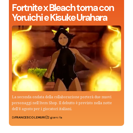
Fortnite x Bleach torna con
Yoruichi e Kisuke Urahara
La seconda ondata della collaborazione porterà due nuovi
personaggi nell’Item Shop. Il debutto è previsto nella notte
dell’8 agosto per i giocatori italiani.
Di
FRANCESCO LEMURI
2 giorni fa