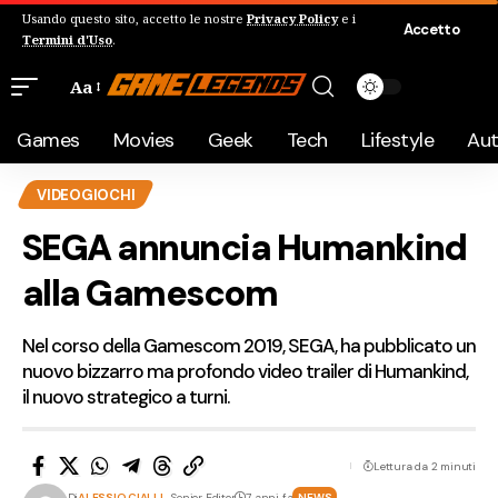
Usando questo sito, accetto le nostre
Privacy Policy
e i
Accetto
Termini d'Uso
.
Aa
Games
Movies
Geek
Tech
Lifestyle
Au
VIDEOGIOCHI
SEGA annuncia Humankind
alla Gamescom
Nel corso della Gamescom 2019, SEGA, ha pubblicato un
nuovo bizzarro ma profondo video trailer di Humankind,
il nuovo strategico a turni.
Lettura da 2 minuti
Di
ALESSIO CIALLI
- Senior Editor
7 anni fa
NEWS