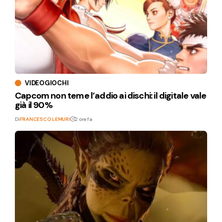
VIDEOGIOCHI
Capcom non teme l’addio ai dischi: il digitale vale
già il 90%
Di
FRANCESCO LEMURI
2 ore fa