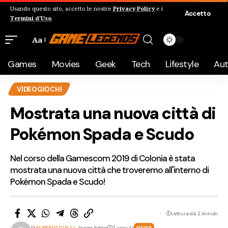
Usando questo sito, accetto le nostre
Privacy Policy
e i
Accetto
Termini d'Uso
.
Aa
Games
Movies
Geek
Tech
Lifestyle
Au
VIDEOGIOCHI
Mostrata una nuova città di
Pokémon Spada e Scudo
Nel corso della Gamescom 2019 di Colonia è stata
mostrata una nuova città che troveremo all'interno di
Pokémon Spada e Scudo!
Lettura da 2 minuti
Di
ALESSIO CIALLI
- Senior Editor
7 anni fa
NEWS