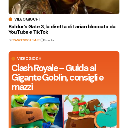
VIDEOGIOCHI
Baldur’s Gate 3, la diretta di Larian bloccata da
YouTube e TikTok
Di
FRANCESCO LEMURI
16 ore fa
VIDEOGIOCHI
Clash Royale – Guida al
Gigante Goblin, consigli e
mazzi