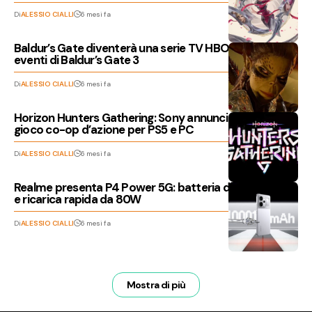
Di
ALESSIO CIALLI
6 mesi fa
Baldur’s Gate diventerà una serie TV HBO, sequel degli
eventi di Baldur’s Gate 3
Di
ALESSIO CIALLI
6 mesi fa
Horizon Hunters Gathering: Sony annuncia un nuovo
gioco co-op d’azione per PS5 e PC
Di
ALESSIO CIALLI
6 mesi fa
Realme presenta P4 Power 5G: batteria da 10001 mAh
e ricarica rapida da 80W
Di
ALESSIO CIALLI
6 mesi fa
Mostra di più