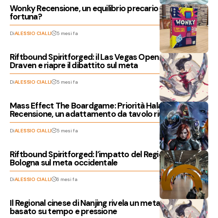
Wonky Recensione, un equilibrio precario tra abilità e
fortuna?
Di
ALESSIO CIALLI
5 mesi fa
Riftbound Spiritforged: il Las Vegas Open incorona
Draven e riapre il dibattito sul meta
Di
ALESSIO CIALLI
5 mesi fa
Mass Effect The Boardgame: Priorità Halagaz
Recensione, un adattamento da tavolo riuscito?
Di
ALESSIO CIALLI
5 mesi fa
Riftbound Spiritforged: l’impatto del Regional di
Bologna sul meta occidentale
Di
ALESSIO CIALLI
6 mesi fa
Il Regional cinese di Nanjing rivela un meta di Riftbound
basato su tempo e pressione