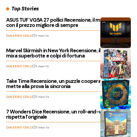
Top Stories
ASUS TUF VG5A 27 pollici Recensione, il monitor QHD
con il prezzo migliore di sempre
Di
ALESSIO CIALLI
3 mesi fa
Marvel Skirmish in New York Recensione, il titolo che
mixa superbotte e colpi di fortuna
Di
ALESSIO CIALLI
3 mesi fa
Take Time Recensione, un puzzle cooperativo che
mette alla prova la sincronia
Di
ALESSIO CIALLI
5 mesi fa
7 Wonders Dice Recensione, un roll-and-write che
rispetta l’originale
Di
ALESSIO CIALLI
5 mesi fa