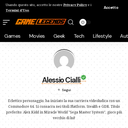
Usando questo sito, accetto le nostre
Privacy Policy
e i
Accetto
Termini d'Uso
.
Games
Movies
Geek
Tech
Lifestyle
Au
Alessio Cialli
Eclettico personaggio, ha iniziato la sua carriera videoludica con un
Commodore 64. Si consacra nei titoli Platform, Stealth e GDR. Titolo
preferito: Alex Kidd in Miracle World "Sega Master System", gioco più
vecchio di lui!