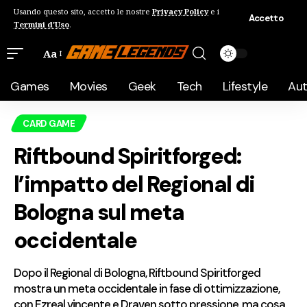
Usando questo sito, accetto le nostre
Privacy Policy
e i
Accetto
Termini d'Uso
.
Aa
Games
Movies
Geek
Tech
Lifestyle
Au
CARD GAME
Riftbound Spiritforged:
l’impatto del Regional di
Bologna sul meta
occidentale
Dopo il Regional di Bologna, Riftbound Spiritforged
mostra un meta occidentale in fase di ottimizzazione,
con Ezreal vincente e Draven sotto pressione, ma cosa