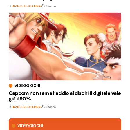
Di
FRANCESCO LEMURI
22 ore fa
VIDEOGIOCHI
Capcom non teme l’addio ai dischi: il digitale vale
già il 90%
Di
FRANCESCO LEMURI
23 ore fa
VIDEOGIOCHI