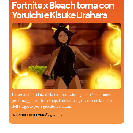
Fortnite x Bleach torna con
Yoruichi e Kisuke Urahara
La seconda ondata della collaborazione porterà due nuovi
personaggi nell’Item Shop. Il debutto è previsto nella notte
dell’8 agosto per i giocatori italiani.
Di
FRANCESCO LEMURI
2 giorni fa