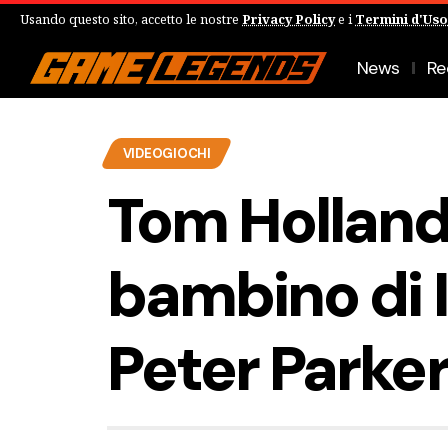
Usando questo sito, accetto le nostre
Privacy Policy
e i
Termini d'Uso
News
Re
VIDEOGIOCHI
Tom Holland
bambino di 
Peter Parke