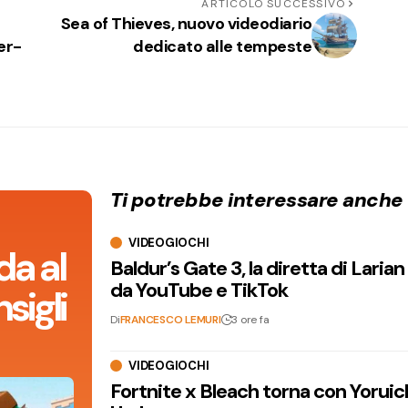
ARTICOLO SUCCESSIVO
Sea of Thieves, nuovo videodiario
er-
dedicato alle tempeste
Ti potrebbe interessare anche
VIDEOGIOCHI
da al
Baldur’s Gate 3, la diretta di Laria
da YouTube e TikTok
sigli
Di
FRANCESCO LEMURI
3 ore fa
VIDEOGIOCHI
Fortnite x Bleach torna con Yoruic