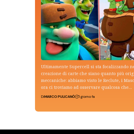
Ultimamente Supercell si sta focalizzando n
creazione di carte che siano quanto più ori
meccaniche: abbiamo visto le Reclute, i Mas
ora ci troviamo ad osservare qualcosa che…
Di
MARCO PULICANÒ
1 giorno fa