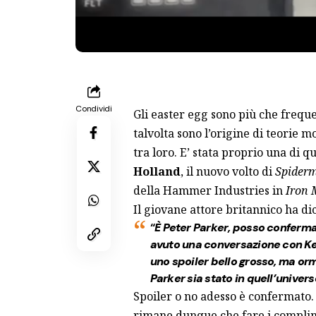
Condividi
Gli easter egg sono più che frequ
talvolta sono l’origine di teorie 
tra loro. E’ stata proprio una di 
Holland
, il nuovo volto di
Spider
della Hammer Industries in
Iron 
Il giovane attore britannico ha di
“
È
Peter Parker, posso conferma
avuto una conversazione con
Ke
uno spoiler bello grosso, ma orma
Parker sia stato in quell’universo 
Spoiler o no adesso è confermato
rimane dunque che fare i complime