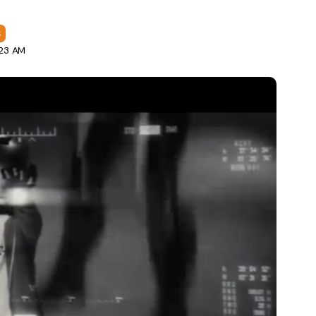
S
:23 AM