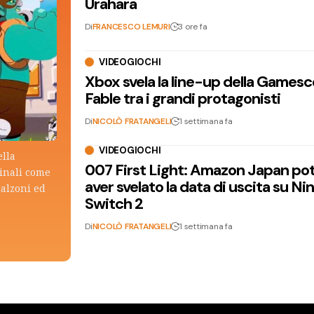
Urahara
Di
FRANCESCO LEMURI
3 ore fa
VIDEOGIOCHI
Xbox svela la line-up della Games
Fable tra i grandi protagonisti
Di
NICOLÒ FRATANGELI
1 settimana fa
VIDEOGIOCHI
ella
007 First Light: Amazon Japan po
ginali come
aver svelato la data di uscita su N
calzoni ed
Switch 2
Di
NICOLÒ FRATANGELI
1 settimana fa