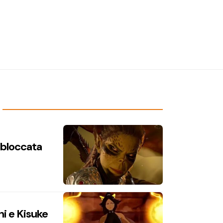
n bloccata
hi e Kisuke