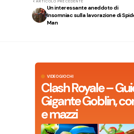
ARTICOLO PRECEDENTE
Un interessante aneddoto di
Insomniac sulla lavorazione di Spid
Man
VIDEOGIOCHI
Clash Royale – Gui
Gigante Goblin, con
e mazzi