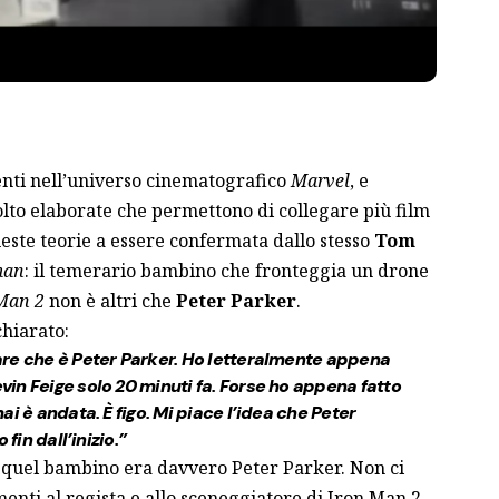
enti nell’universo cinematografico
Marvel
, e
molto elaborate che permettono di collegare più film
queste teorie a essere confermata dallo stesso
Tom
man
: il temerario bambino che fronteggia un drone
Man 2
non è altri che
Peter Parker
.
chiarato:
re che è Peter Parker. Ho letteralmente appena
vin Feige
solo 20 minuti fa. Forse ho appena fatto
i è andata. È figo. Mi piace l’idea che Peter
fin dall’inizio.”
. quel bambino era davvero Peter Parker. Non ci
nti al regista e allo sceneggiatore di Iron Man 2