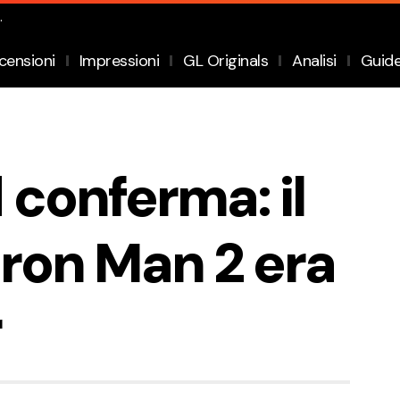
.
censioni
Impressioni
GL Originals
Analisi
Guid
 conferma: il
Iron Man 2 era
r