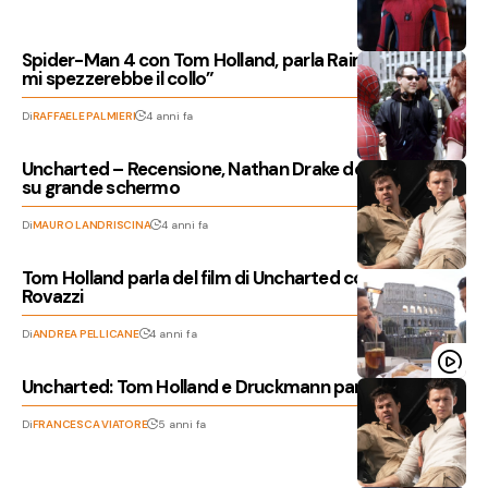
Spider-Man 4 con Tom Holland, parla Raimi: “Maguire
mi spezzerebbe il collo”
Di
RAFFAELE PALMIERI
4 anni fa
Uncharted – Recensione, Nathan Drake debutta anche
su grande schermo
Di
MAURO LANDRISCINA
4 anni fa
Tom Holland parla del film di Uncharted con Fabio
Rovazzi
Di
ANDREA PELLICANE
4 anni fa
Uncharted: Tom Holland e Druckmann parlano del film
Di
FRANCESCA VIATORE
5 anni fa