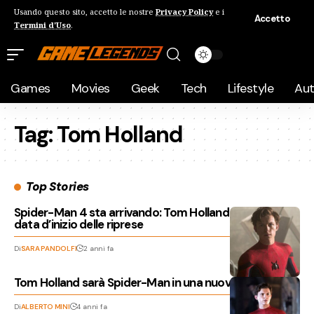
Usando questo sito, accetto le nostre
Privacy Policy
e i
Accetto
Termini d'Uso
.
Games
Movies
Geek
Tech
Lifestyle
Au
Tag:
Tom Holland
Top Stories
Spider-Man 4 sta arrivando: Tom Holland conferma la
data d’inizio delle riprese
Di
SARA PANDOLFI
2 anni fa
Tom Holland sarà Spider-Man in una nuova trilogia?
Di
ALBERTO MINI
4 anni fa