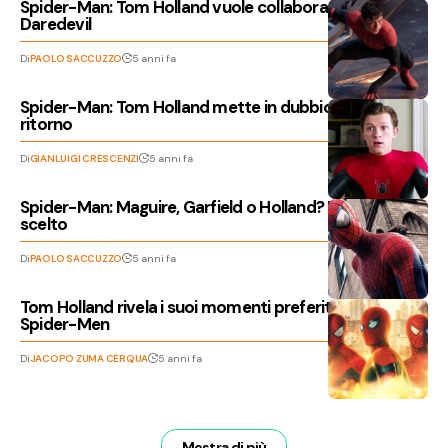
Spider-Man: Tom Holland vuole collaborare con
Daredevil
Di
PAOLO SACCUZZO
5 anni fa
Spider-Man: Tom Holland mette in dubbio il suo
ritorno
Di
GIANLUIGI CRESCENZI
5 anni fa
Spider-Man: Maguire, Garfield o Holland? I fan hanno
scelto
Di
PAOLO SACCUZZO
5 anni fa
Tom Holland rivela i suoi momenti preferiti degli altri
Spider-Men
Di
JACOPO ZUMA CERQUA
5 anni fa
Mostra di più