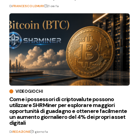
Di
FRANCESCO LEMURI
21 ore fa
VIDEOGIOCHI
Come i possessori di criptovalute possono
utilizzare SHRMiner per esplorare maggiori
opportunità di guadagno e ottenere facilmente
un aumento giornaliero del 4% dei propri asset
digitali
Di
REDAZIONE
1 giorno fa