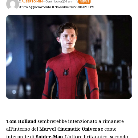
Di
ALBERTO MINI
- Contributor
4 anni fa
NEWS
Ultimo Aggiornamento: 11 Novembre 2022 alle 12:01 PM
Tom Holland
sembrerebbe intenzionato a rimanere
all’interno del
Marvel Cinematic Universe
come
interprete di
Spider-Man
. L’attore britannico, secondo