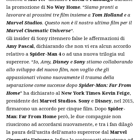
la promozione di
No Way Home
. “
Siamo pronti a
lavorare ai prossimi tre film insieme a
Tom Holland
e a
Marvel Studios
. Questo non è il nostro ultimo film per il
Marvel Cinematic Universe
“
.
Gli insider di Sony ritennero false le affermazioni di
Amy Pascal
, dichiarando che non vi era alcun accordo
relativo a
Spider-Man 4
o ad una nuova trilogia sul
supereroe. “
Io, Amy,
Disney
e
Sony
stiamo collaborando
allo sviluppo del nuovo film, non voglio che gli
appassionati vivano nuovamente il trauma della
separazione come successe dopo
Spider-Man: Far From
Home
” ha dichiarato al
New York Times Kevin Feige
,
presidente dei
Marvel Studios
.
Sony
e
Disney
, nel 2015,
firmarono un accordo per cinque film. Dopo
Spider-
Man: Far From Home
però, le due compagnie non
riuscirono ad accordarsi nuovamente, e tra i fan dilagò
la paura dell’uscita dell’amato supereroe dal
Marvel
Cinematic Universe
. Infine le controparti riuscirono ad