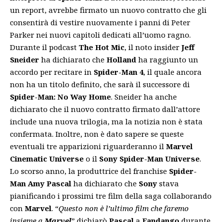
un report, avrebbe firmato un nuovo contratto che gli
consentirà di vestire nuovamente i panni di Peter
Parker nei nuovi capitoli dedicati all’uomo ragno.
Durante il podcast
The Hot Mic
, il noto insider
Jeff
Sneider
ha dichiarato che
Holland
ha raggiunto un
accordo per recitare in
Spider-Man 4
, il quale ancora
non ha un titolo definito, che sarà il successore di
Spider-Man: No Way Home
. Sneider ha anche
dichiarato che il nuovo contratto firmato dall’attore
include una nuova trilogia, ma la notizia non è stata
confermata. Inoltre, non è dato sapere se queste
eventuali tre apparizioni riguarderanno il
Marvel
Cinematic Universe
o il
Sony Spider-Man Universe
.
Lo scorso anno, la produttrice del franchise
Spider-
Man Amy Pascal
ha dichiarato che
Sony
stava
pianificando i prossimi tre film della saga collaborando
con
Marvel
. “
Questo non è l’ultimo film che faremo
insieme a
Marvel
” dichiarò
Pascal
a
Fandango
durante