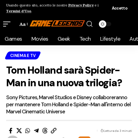
Usando questo sito, accetto le nostre
Privacy Policy
e i
Accetto
Termini d'Uso
.
Aa
Games
Movies
Geek
Tech
Lifestyle
Au
CINEMA E TV
Tom Holland sarà Spider-
Man in una nuova trilogia?
Sony Pictures, Marvel Studios e Disney collaboreranno
per mantenere Tom Holland e Spider-Man all'interno del
Marvel Cinematic Universe
Lettura da 3 minuti