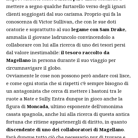
mettere a segno qualche furtarello verso degli ignari
clienti soggiogati dal suo carisma. Proprio qui fa la
conoscenza di Victor Sullivan, che con le sue doti
oratorie e soprattutto al suo
legame con Sam Drake
,
ammalia il giovane ladruncolo convincendolo a
collaborare con lui alla ricerca di uno dei tesori persi
dal valore inestimabile:
il tesoro raccolto da
Magellano
in persona durante il suo viaggio per
circumnavigare il globo.
Ovviamente le cose non possono però andare così lisce,
e come ogni storia che si rispetti c’è sempre bisogno di
un antagonista che cerca di mettere i bastoni tra le
ruote a Nate e Sully. Entra dunque in gioco anche la
figura di
Moncada
, ultimo esponente dell’omonima
casata spagnola, anche lui alla ricerca di questa antica
fortuna che ritiene appartenergli di diritto, in quanto
discendente di uno dei collaboratori di Magellano
.
Farà dunque tutto ciò che necessario pur di trovare e