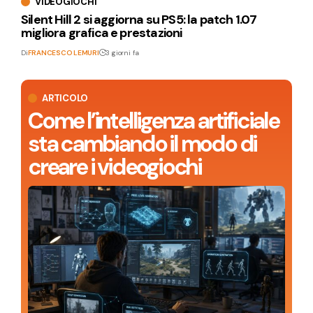
VIDEOGIOCHI
Silent Hill 2 si aggiorna su PS5: la patch 1.07
migliora grafica e prestazioni
Di
FRANCESCO LEMURI
3 giorni fa
ARTICOLO
Come l’intelligenza artificiale
sta cambiando il modo di
creare i videogiochi