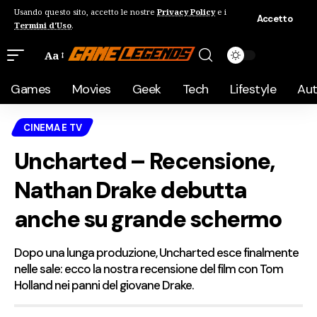
Usando questo sito, accetto le nostre
Privacy Policy
e i
Accetto
Termini d'Uso
.
Aa
Games
Movies
Geek
Tech
Lifestyle
Au
CINEMA E TV
Uncharted – Recensione,
Nathan Drake debutta
anche su grande schermo
Dopo una lunga produzione, Uncharted esce finalmente
nelle sale: ecco la nostra recensione del film con Tom
Holland nei panni del giovane Drake.