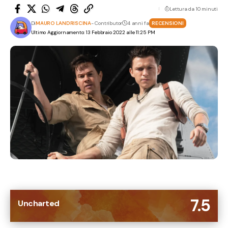
Lettura da 10 minuti
Di
MAURO LANDRISCINA
- Contributor
4 anni fa
RECENSIONI
Ultimo Aggiornamento: 13 Febbraio 2022 alle 11:25 PM
7.5
Uncharted