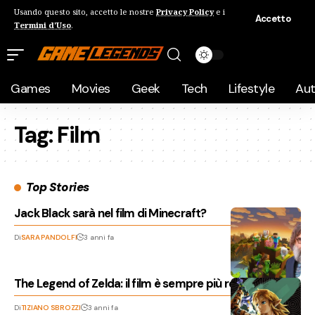
Usando questo sito, accetto le nostre
Privacy Policy
e i
Accetto
Termini d'Uso
.
Games
Movies
Geek
Tech
Lifestyle
Au
Tag:
Film
Top Stories
Jack Black sarà nel film di Minecraft?
Di
SARA PANDOLFI
3 anni fa
The Legend of Zelda: il film è sempre più realtà
Di
TIZIANO SBROZZI
3 anni fa