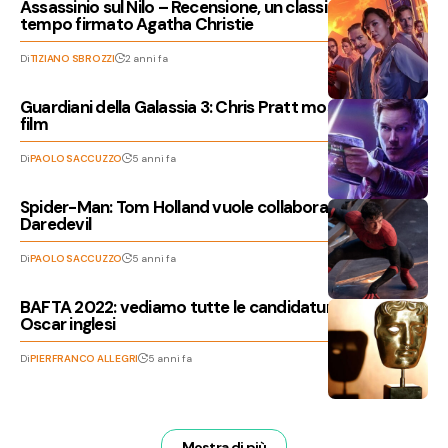
Assassinio sul Nilo – Recensione, un classico senza
tempo firmato Agatha Christie
Di
TIZIANO SBROZZI
2 anni fa
Guardiani della Galassia 3: Chris Pratt mostra il set del
film
Di
PAOLO SACCUZZO
5 anni fa
Spider-Man: Tom Holland vuole collaborare con
Daredevil
Di
PAOLO SACCUZZO
5 anni fa
BAFTA 2022: vediamo tutte le candidature degli
Oscar inglesi
Di
PIERFRANCO ALLEGRI
5 anni fa
Mostra di più