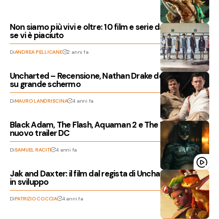
Non siamo più vivi e oltre: 10 film e serie da recuperare
se vi è piaciuto
Di
ANDREA PELLICANE
2 anni fa
Uncharted – Recensione, Nathan Drake debutta anche
su grande schermo
Di
MAURO LANDRISCINA
4 anni fa
Black Adam, The Flash, Aquaman 2 e The Batman nel
nuovo trailer DC
Di
SAMUEL RACITI
4 anni fa
Jak and Daxter: il film dal regista di Uncharted sarebbe
in sviluppo
Di
PATRIZIO COCCIA
4 anni fa