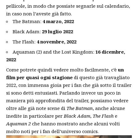
pellicole, in modo che possiate segnarle sul calendario,
in caso non l’aveste già fatto.
The Batman:
4 marzo, 2022
Black Adam:
29 luglio 2022
The Flash:
4 novembre, 2022
Aquaman (2) and the Lost Kingdom:
16 dicembre,
2022
Come potrete quindi vedere molto facilmente, c’è
un
film per quasi ogni stagione
di questo già travagliato
2022, con immensa gioia per i fan che già sotto il trailer
si sono detti entusiasti. Parlando invece un poco in
maniera più approfondita del trailer, possiamo vedere
oltre alle già note scene di
The Batman
, anche alcune
inedite in particolare per
Black Adam
,
The Flash
e
Aquaman 2
che hanno mostrato anche alcuni
volti
molto noti
per i fan dell’universo comics.