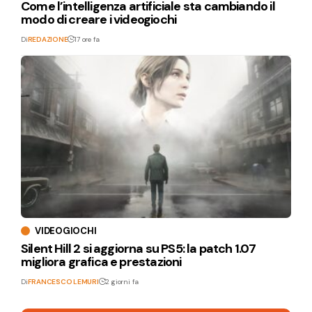
Come l’intelligenza artificiale sta cambiando il
modo di creare i videogiochi
Di
REDAZIONE
17 ore fa
VIDEOGIOCHI
Silent Hill 2 si aggiorna su PS5: la patch 1.07
migliora grafica e prestazioni
Di
FRANCESCO LEMURI
2 giorni fa