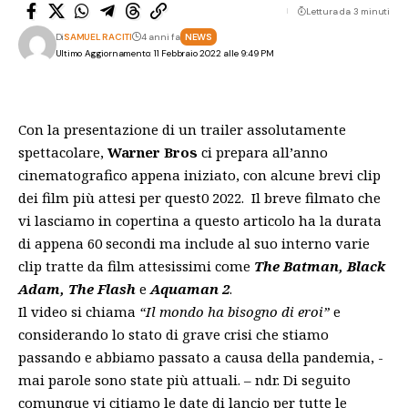
Lettura da 3 minuti
Di
SAMUEL RACITI
4 anni fa
NEWS
Ultimo Aggiornamento: 11 Febbraio 2022 alle 9:49 PM
Con la presentazione di un trailer assolutamente
spettacolare,
Warner Bros
ci prepara all’anno
cinematografico appena iniziato, con alcune brevi clip
dei film più attesi per quest0 2022. Il breve filmato che
vi lasciamo in copertina a questo articolo ha la durata
di appena 60 secondi ma include al suo interno varie
clip tratte da film attesissimi come
The Batman, Black
Adam, The Flash
e
Aquaman 2
.
Il video si chiama
“Il mondo ha bisogno di eroi”
e
considerando lo stato di grave crisi che stiamo
passando e abbiamo passato a causa della pandemia, -
mai parole sono state più attuali. – ndr. Di seguito
comunque vi citiamo le date di lancio per tutte le