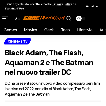
Usando questo sito, accetto le nostre
Privacy Policy
e i
Accetto
Termini d'Uso
.
Aa
Games
Movies
Geek
Tech
Lifestyle
Au
CINEMA E TV
Black Adam, The Flash,
Aquaman 2 e The Batman
nel nuovo trailer DC
DC ha presentato un nuovo video complessivo per i film
in arrivo nel 2022, con clip di Black Adam, The Flash,
Aquaman 2 e The Batman.