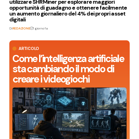
utilizzare SHRMiner per esplorare maggiori
opportunità di guadagno e ottenere facilmente
un aumento giornaliero del 4% dei propri asset
digitali
Di
REDAZIONE
1 giorno fa
ARTICOLO
Come l’intelligenza artificiale
sta cambiando il modo di
creare i videogiochi