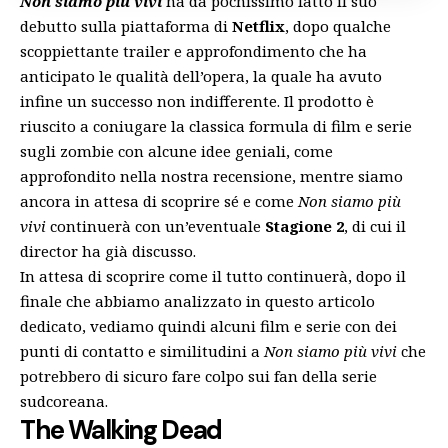
Non siamo più vivi
ha da pochissimo fatto il suo
debutto sulla piattaforma di
Netflix
, dopo qualche
scoppiettante trailer e approfondimento che ha
anticipato le qualità dell’opera, la quale ha avuto
infine un successo non indifferente. Il prodotto è
riuscito a coniugare la classica formula di film e serie
sugli zombie con alcune idee geniali, come
approfondito nella
nostra recensione
, mentre siamo
ancora in attesa di scoprire sé e come
Non siamo più
vivi
continuerà con un’eventuale
Stagione 2
, di cui il
director ha già discusso
.
In attesa di scoprire come il tutto continuerà, dopo il
finale che abbiamo analizzato in
questo articolo
dedicato
, vediamo quindi alcuni film e serie con dei
punti di contatto e similitudini a
Non siamo più vivi
che
potrebbero di sicuro fare colpo sui fan della serie
sudcoreana.
The Walking Dead