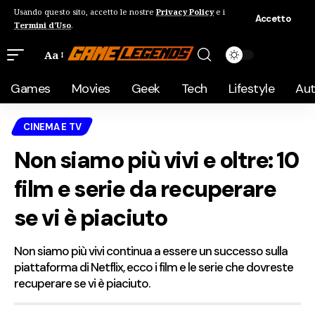
Usando questo sito, accetto le nostre
Privacy Policy
e i
Accetto
Termini d'Uso
.
Aa
Games
Movies
Geek
Tech
Lifestyle
Au
CINEMA E TV
Non siamo più vivi e oltre: 10
film e serie da recuperare
se vi è piaciuto
Non siamo più vivi continua a essere un successo sulla
piattaforma di Netflix, ecco i film e le serie che dovreste
recuperare se vi è piaciuto.