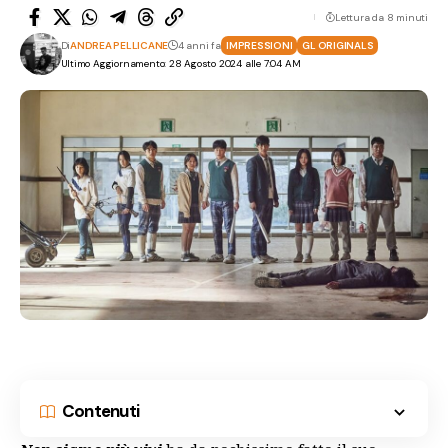
Lettura da 8 minuti
Di
ANDREA PELLICANE
4 anni fa
IMPRESSIONI
GL ORIGINALS
Ultimo Aggiornamento: 28 Agosto 2024 alle 7:04 AM
Contenuti