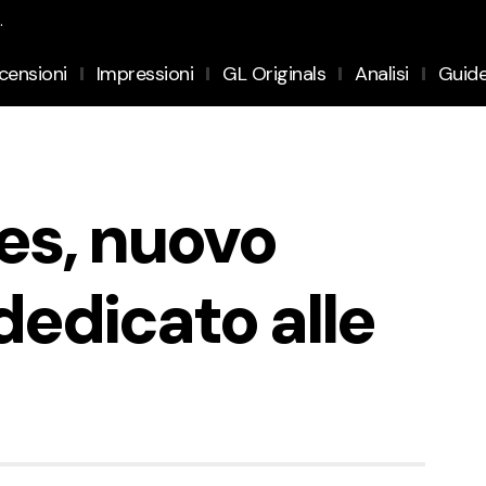
.
censioni
Impressioni
GL Originals
Analisi
Guid
es, nuovo
dedicato alle