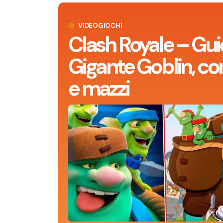
VIDEOGIOCHI
Clash Royale – Gui
Gigante Goblin, con
e mazzi