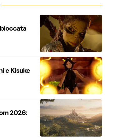
n bloccata
hi e Kisuke
com 2026: