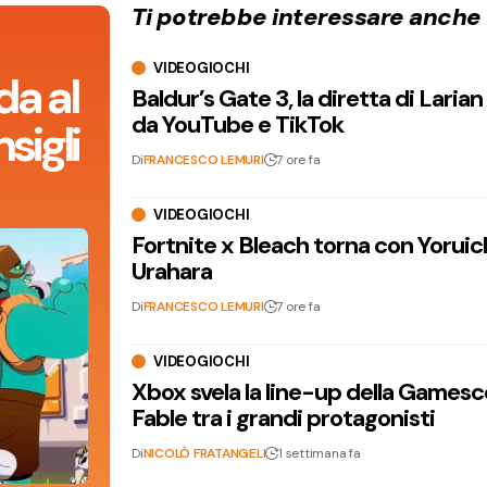
Ti potrebbe interessare anche
VIDEOGIOCHI
da al
Baldur’s Gate 3, la diretta di Laria
da YouTube e TikTok
sigli
Di
FRANCESCO LEMURI
7 ore fa
VIDEOGIOCHI
Fortnite x Bleach torna con Yoruic
Urahara
Di
FRANCESCO LEMURI
7 ore fa
VIDEOGIOCHI
Xbox svela la line-up della Games
Fable tra i grandi protagonisti
Di
NICOLÒ FRATANGELI
1 settimana fa