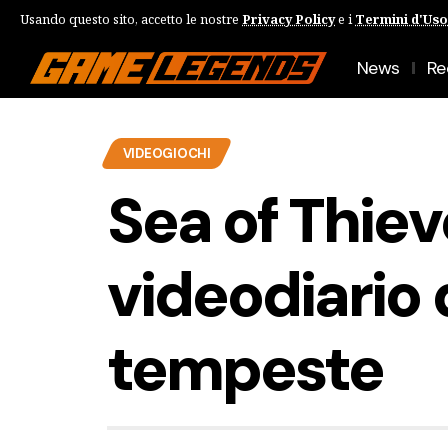
Usando questo sito, accetto le nostre
Privacy Policy
e i
Termini d'Uso
News
Re
VIDEOGIOCHI
Sea of Thiev
videodiario 
tempeste