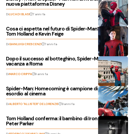
nuova piattaforma Disney
Di
LUCA DI BLASI
7 anni fa
Cosa ci aspetta nel futuro di Spider-Man? Parlano
Tom Holland e Kevin Feige
Di
GIANLUIGI CRESCENZI
7 anni fa
Dopo il successo al botteghino, Spider-Man va in
vacanza a Roma
Di
MARCO CRIPPA
9 anni fa
Spider-Man: Homecoming è campione di incassi al suo
esordio al cinema
Di
ALBERTO "ALLISTER" DE LORENZIS
9 anni fa
Tom Holland conferma: il bambino di Iron Man 2 era
Peter Parker
Di
FEDERICO "GEARS" LIMA
9 anni fa