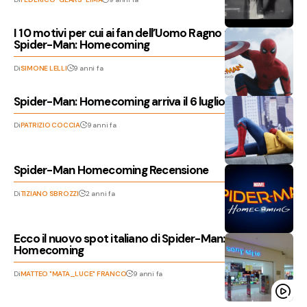
I 10 motivi per cui ai fan dell’Uomo Ragno piacerà
Spider-Man: Homecoming
Di
SIMONE LELLI
9 anni fa
Spider-Man: Homecoming arriva il 6 luglio
Di
PATRIZIO COCCIA
9 anni fa
Spider-Man Homecoming Recensione
Di
TIZIANO SBROZZI
2 anni fa
Ecco il nuovo spot italiano di Spider-Man:
Homecoming
Di
MATTEO "MATA_LUCE" FRANCO
9 anni fa