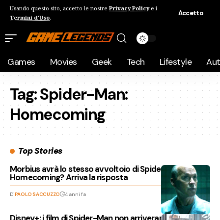
Usando questo sito, accetto le nostre
Privacy Policy
e i
Accetto
Termini d'Uso
.
Games
Movies
Geek
Tech
Lifestyle
Au
Tag:
Spider-Man:
Homecoming
Top Stories
Morbius avrà lo stesso avvoltoio di Spider-Man:
Homecoming? Arriva la risposta
Di
PAOLO SACCUZZO
4 anni fa
Disney+: i film di Spider-Man non arriveranno sulla