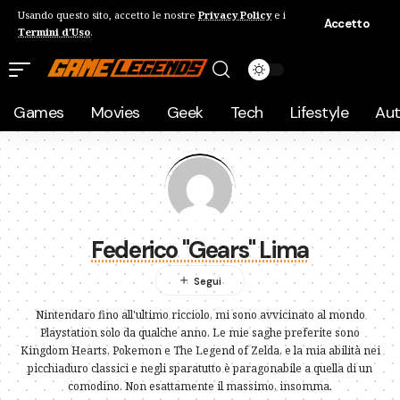
Usando questo sito, accetto le nostre
Privacy Policy
e i
Accetto
Termini d'Uso
.
Games
Movies
Geek
Tech
Lifestyle
Au
Federico "Gears" Lima
Nintendaro fino all'ultimo ricciolo, mi sono avvicinato al mondo
Playstation solo da qualche anno. Le mie saghe preferite sono
Kingdom Hearts, Pokemon e The Legend of Zelda, e la mia abilità nei
picchiaduro classici e negli sparatutto è paragonabile a quella di un
comodino. Non esattamente il massimo, insomma.