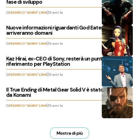
fase di sviluppo
Di
FEDERICO "GEARS" LIMA
9 anni fa
Nuove informazioni riguardanti God Eater 3
arriveranno domani
Di
FEDERICO "GEARS" LIMA
9 anni fa
Kaz Hirai, ex-CEO di Sony, resterà un punto di
riferimento per PlayStation
Di
FEDERICO "GEARS" LIMA
9 anni fa
Il True Ending di Metal Gear Solid V è stato sbloccato
da Konami
Di
FEDERICO "GEARS" LIMA
9 anni fa
Mostra di più