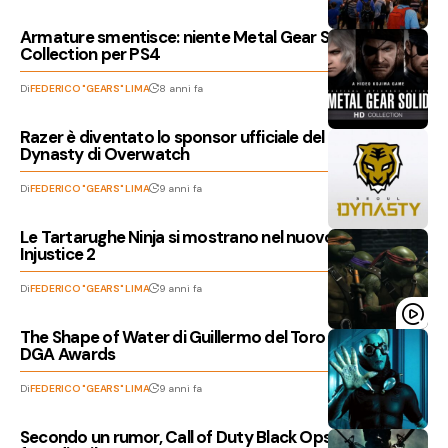
Armature smentisce: niente Metal Gear Solid HD
Collection per PS4
Di
FEDERICO "GEARS" LIMA
8 anni fa
Razer è diventato lo sponsor ufficiale del team Seoul
Dynasty di Overwatch
Di
FEDERICO "GEARS" LIMA
9 anni fa
Le Tartarughe Ninja si mostrano nel nuovo trailer di
Injustice 2
Di
FEDERICO "GEARS" LIMA
9 anni fa
The Shape of Water di Guillermo del Toro trionfa ai
DGA Awards
Di
FEDERICO "GEARS" LIMA
9 anni fa
Secondo un rumor, Call of Duty Black Ops 4 sarebbe in