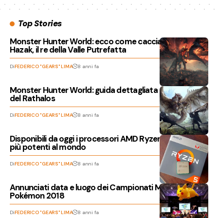
Top Stories
Monster Hunter World: ecco come cacciare il Vaal
Hazak, il re della Valle Putrefatta
Di
FEDERICO "GEARS" LIMA
8 anni fa
Monster Hunter World: guida dettagliata alla caccia
del Rathalos
Di
FEDERICO "GEARS" LIMA
8 anni fa
Disponibili da oggi i processori AMD Ryzen 5 2400G, i
più potenti al mondo
Di
FEDERICO "GEARS" LIMA
8 anni fa
Annunciati data e luogo dei Campionati Mondiali di
Pokémon 2018
Di
FEDERICO "GEARS" LIMA
8 anni fa