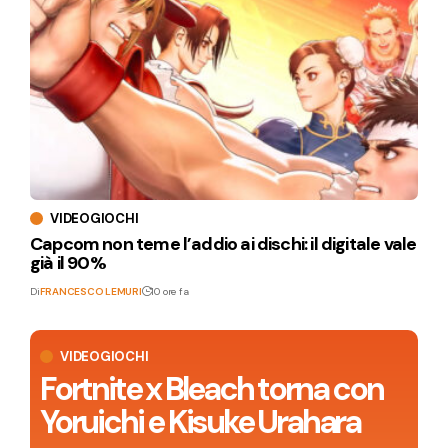
VIDEOGIOCHI
Capcom non teme l’addio ai dischi: il digitale vale
già il 90%
Di
FRANCESCO LEMURI
10 ore fa
VIDEOGIOCHI
Fortnite x Bleach torna con
Yoruichi e Kisuke Urahara