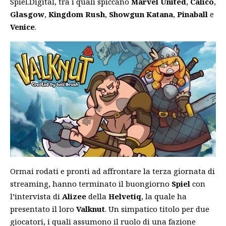
Spiel.Digital, tra i quali spiccano
Marvel United
,
Calico
,
Glasgow
,
Kingdom Rush
,
Showgun Katana
,
Pinaball
e
Venice
.
Ormai rodati e pronti ad affrontare la terza giornata di
streaming, hanno terminato il buongiorno
Spiel
con
l’intervista di
Alizee
della
Helvetiq
, la quale ha
presentato il loro
Valknut
. Un simpatico titolo per due
giocatori, i quali assumono il ruolo di una fazione