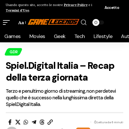
Usando questo sito, accetto le nostre
Privacy Policy
e i
Accetto
Termini d'Uso
.
Aa
Games
Movies
Geek
Tech
Lifestyle
Au
GDR
Spiel.Digital Italia – Recap
della terza giornata
Terzo e penultimo giorno di streaming, non perdetevi
quello che è successo nella lunghissima diretta della
Spiel.Digital Italia.
Lettura da 6 minuti