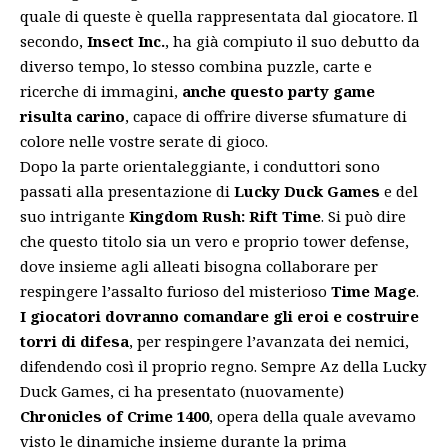
quale di queste è quella rappresentata dal giocatore. Il
secondo,
Insect Inc.
, ha già compiuto il suo debutto da
diverso tempo, lo stesso combina puzzle, carte e
ricerche di immagini,
anche questo party game
risulta carino
, capace di offrire diverse sfumature di
colore nelle vostre serate di gioco.
Dopo la parte orientaleggiante, i conduttori sono
passati alla presentazione di
Lucky Duck Games
e del
suo intrigante
Kingdom Rush: Rift Time
. Si può dire
che questo titolo sia un vero e proprio tower defense,
dove insieme agli alleati bisogna collaborare per
respingere l’assalto furioso del misterioso
Time Mage
.
I giocatori dovranno comandare gli eroi e costruire
torri di difesa
, per respingere l’avanzata dei nemici,
difendendo così il proprio regno. Sempre Az della Lucky
Duck Games, ci ha presentato (nuovamente)
Chronicles of Crime 1400
, opera della quale avevamo
visto le dinamiche insieme durante la
prima