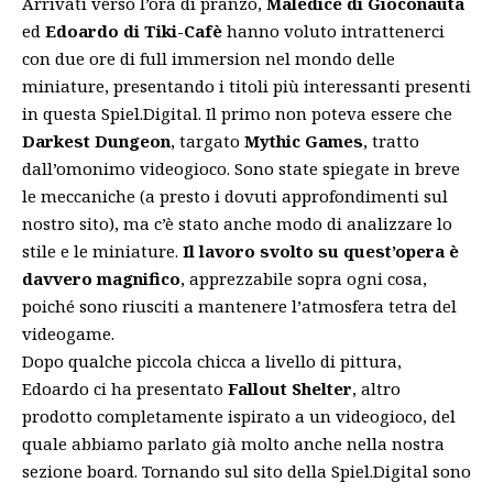
Arrivati verso l’ora di pranzo,
Maledice di Gioconauta
ed
Edoardo di Tiki-Cafè
hanno voluto intrattenerci
con due ore di full immersion nel mondo delle
miniature, presentando i titoli più interessanti presenti
in questa Spiel.Digital. Il primo non poteva essere che
Darkest Dungeon
, targato
Mythic
Games
, tratto
dall’omonimo videogioco. Sono state spiegate in breve
le meccaniche (a presto i dovuti approfondimenti sul
nostro sito), ma c’è stato anche modo di analizzare lo
stile e le miniature.
Il lavoro svolto su quest’opera è
davvero magnifico
, apprezzabile sopra ogni cosa,
poiché sono riusciti a mantenere l’atmosfera tetra del
videogame.
Dopo qualche piccola chicca a livello di pittura,
Edoardo ci ha presentato
Fallout Shelter
, altro
prodotto completamente ispirato a un videogioco, del
quale abbiamo parlato già molto anche nella nostra
sezione
board
. Tornando sul sito della Spiel.Digital sono