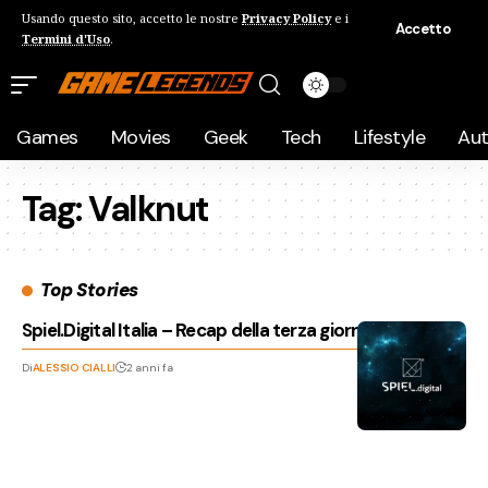
Usando questo sito, accetto le nostre
Privacy Policy
e i
Accetto
Termini d'Uso
.
Games
Movies
Geek
Tech
Lifestyle
Au
Tag:
Valknut
Top Stories
Spiel.Digital Italia – Recap della terza giornata
Di
ALESSIO CIALLI
2 anni fa