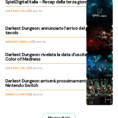
Spiel.Digital Italia – Recap della terza giornata
Di
ALESSIO CIALLI
2 anni fa
Darkest Dungeon: annunciato l’arrivo del gioco da
tavolo
Di
RENATO VERRILLO
6 anni fa
Darkest Dungeon: rivelata la data d’uscita del DLC The
Color of Madness
Di
ALESSIO CIALLI
8 anni fa
Darkest Dungeon arriverà prossimamente anche su
Nintendo Switch
Di
MARCO CRIPPA
9 anni fa
Mostra di più