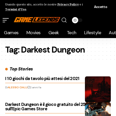
Usando questo sito, accetto le nostre
Privacy Policy
e i
Accetto
Termini d'Uso
.
Games
Movies
Geek
Tech
Lifestyle
Au
Tag:
Darkest Dungeon
Top Stories
I 10 giochi da tavolo più attesi del 2021
Di
ALESSIO CIALLI
2 anni fa
Darkest Dungeon è il gioco gratuito del 25 dicembre
sull’Epic Games Store