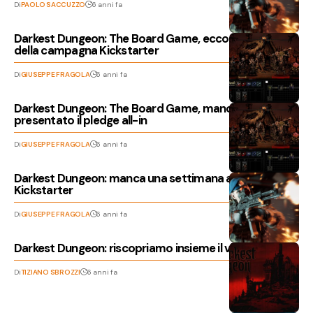
Di
PAOLO SACCUZZO
6 anni fa
Darkest Dungeon: The Board Game, ecco i risultati
della campagna Kickstarter
Di
GIUSEPPE FRAGOLA
6 anni fa
Darkest Dungeon: The Board Game, mancano 24 ore,
presentato il pledge all-in
Di
GIUSEPPE FRAGOLA
6 anni fa
Darkest Dungeon: manca una settimana alla fine del
Kickstarter
Di
GIUSEPPE FRAGOLA
6 anni fa
Darkest Dungeon: riscopriamo insieme il videogioco
Di
TIZIANO SBROZZI
6 anni fa