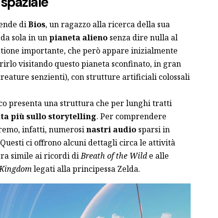
 spaziale
cende di
Bios
, un ragazzo alla ricerca della sua
 da sola in un
pianeta alieno
senza dire nulla al
estione importante, che però appare inizialmente
prirlo visitando questo pianeta sconfinato, in gran
eature senzienti), con strutture artificiali colossali
co presenta una struttura che per lunghi tratti
ta più sullo storytelling
. Per comprendere
remo, infatti, numerosi
nastri audio
sparsi in
uesti ci offrono alcuni dettagli circa le attività
ra simile ai ricordi di
Breath of the Wild
e alle
e Kingdom
legati alla principessa Zelda.