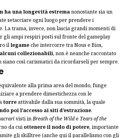
n ha una longevità estrema
nonostante sia un
ate setacciare ogni luogo per prendere i
de. La trama, invece, non lascia grandi momenti di
 gli ampi respiri posti sul fronte del gameplay
ro il
legame
che intercorre tra Nous e Bios,
lcuni collezionabili
, non è neanche raccontato
 siano così carismatici da ricordarseli per sempre.
e
equivalente alla prima area del mondo, funge
iziare a prendere dimestichezza con le
na
torre
attivabile dalla sua sommità, la quale
do poi l’accesso ai siti d’estrazione
.
sacrari
visti in
Breath of the Wild
e
Tears of the
rno da cui
ottenere il nodo di potere
, importante
mite gli skilltree (anche qui il parallelismo con gli