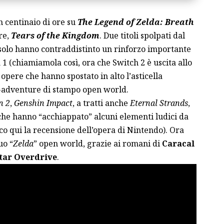
n centinaio di ore su
The Legend of Zelda: Breath
re,
Tears of the Kingdom
. Due titoli spolpati dal
solo hanno contraddistinto un rinforzo importante
h
1 (chiamiamola così, ora che
Switch 2 è uscita allo
 opere che hanno spostato in alto l’asticella
on-adventure di stampo open world.
n 2
,
Genshin Impact
, a tratti anche
Eternal Strands
,
 che hanno “acchiappato” alcuni elementi ludici da
co qui la
recensione dell’opera di Nintendo
). Ora
uo “
Zelda
” open world, grazie ai romani di
Caracal
tar Overdrive
.