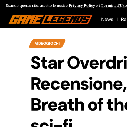
Usando questo sito, accetto le nostre
Privacy Policy
e i
Termini d'Uso
News
Re
VIDEOGIOCHI
Star Overdr
Recensione,
Breath of th
sci-fi