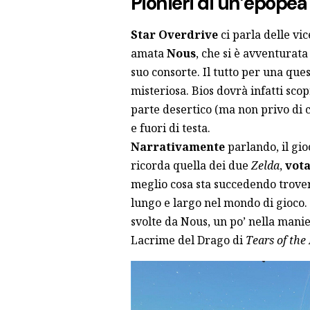
Pionieri di un’epopea
Star Overdrive
ci parla delle vi
amata
Nous
, che si è avventurata
suo consorte. Il tutto per una qu
misteriosa. Bios dovrà infatti sco
parte desertico (ma non privo di cr
e fuori di testa.
Narrativamente
parlando, il gio
ricorda quella dei due
Zelda
,
vota
meglio cosa sta succedendo trove
lungo e largo nel mondo di gioco. Q
svolte da Nous, un po’ nella manie
Lacrime del Drago di
Tears of th