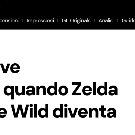
.
censioni
Impressioni
GL Originals
Analisi
Guid
ive
 quando Zelda
e Wild diventa