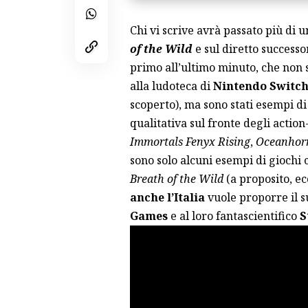
Chi vi scrive avrà passato più di u
of the Wild
e sul diretto successo
primo all’ultimo minuto, che non 
alla ludoteca di
Nintendo Switc
scoperto
), ma sono stati esempi di
qualitativa sul fronte degli acti
Immortals Fenyx Rising
,
Oceanhor
sono solo alcuni esempi di giochi
Breath of the Wild
(a proposito, ec
anche l’Italia
vuole proporre il s
Games
e al loro fantascientifico
S