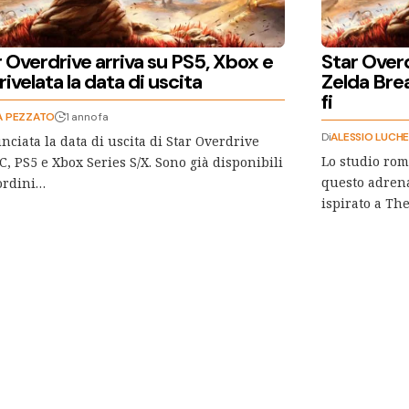
 Overdrive arriva su PS5, Xbox e
Star Over
rivelata la data di uscita
Zelda Brea
fi
A PEZZATO
1 anno fa
Di
ALESSIO LUCHE
ciata la data di uscita di Star Overdrive
Lo studio ro
C, PS5 e Xbox Series S/X. Sono già disponibili
questo adrenal
ordini…
ispirato a Th