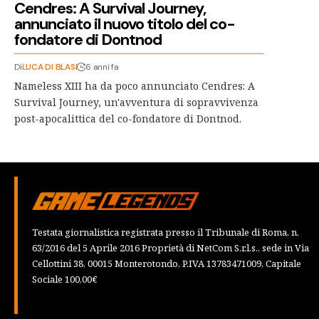
Cendres: A Survival Journey,
annunciato il nuovo titolo del co-
fondatore di Dontnod
Di
LUCA DI BLASI
6 anni fa
Nameless XIII ha da poco annunciato Cendres: A
Survival Journey, un'avventura di sopravvivenza
post-apocalittica del co-fondatore di Dontnod.
Testata giornalistica registrata presso il Tribunale di Roma, n.
63/2016 del 5 Aprile 2016 Proprietà di NetCom S.r.l.s., sede in Via
Cellottini 38, 00015 Monterotondo, P.IVA 13783471009, Capitale
Sociale 100,00€