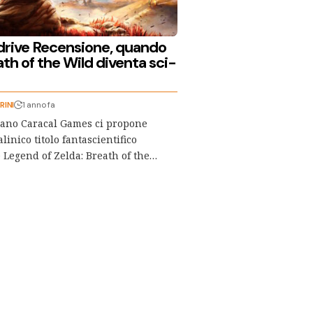
drive Recensione, quando
th of the Wild diventa sci-
RINI
1 anno fa
mano Caracal Games ci propone
inico titolo fantascientifico
e Legend of Zelda: Breath of the…