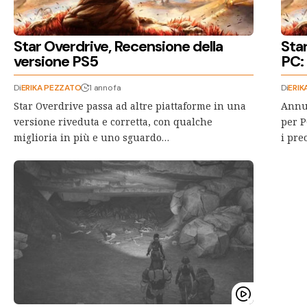
Star Overdrive, Recensione della
Star
versione PS5
PC: 
Di
ERIKA PEZZATO
1 anno fa
Di
ERIK
Star Overdrive passa ad altre piattaforme in una
Annun
versione riveduta e corretta, con qualche
per P
miglioria in più e uno sguardo…
i pre