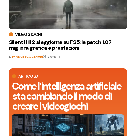
VIDEOGIOCHI
Silent Hill 2 si aggiorna su PS5: la patch 1.07
migliora grafica e prestazioni
Di
FRANCESCO LEMURI
1 giorno fa
ARTICOLO
Come l’intelligenza artificiale
sta cambiando il modo di
creare i videogiochi