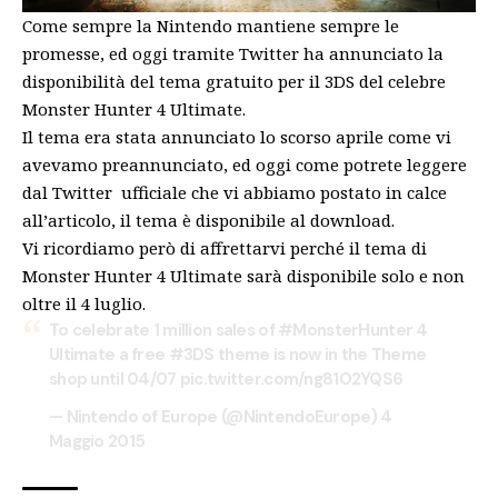
Come sempre la Nintendo mantiene sempre le
promesse, ed oggi tramite Twitter ha annunciato la
disponibilità del tema gratuito per il 3DS del celebre
Monster Hunter 4 Ultimate.
Il tema era stata annunciato lo scorso aprile come vi
avevamo preannunciato, ed oggi come potrete leggere
dal Twitter ufficiale che vi abbiamo postato in calce
all’articolo, il tema è disponibile al download.
Vi ricordiamo però di affrettarvi perché il tema di
Monster Hunter 4 Ultimate sarà disponibile solo e non
oltre il 4 luglio.
To celebrate 1 million sales of
#MonsterHunter
4
Ultimate a free
#3DS
theme is now in the Theme
shop until 04/07
pic.twitter.com/ng81O2YQS6
— Nintendo of Europe (@NintendoEurope)
4
Maggio 2015