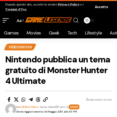
Usando questo sito, accetto le nostre
Privacy Policy
e i
Accetto
Termini d'Uso
.
Aa
Games
Movies
Geek
Tech
Lifestyle
Au
VIDEOGIOCHI
Nintendo pubblica un tema
gratuito di Monster Hunter
4 Ultimate
Lettura da 1 minuti
Di
ALESSIO CIALLI
- Senior Editor
11 anni fa
NEWS
Ultimo Aggiornamento: 04 Maggio 2015 alle 8:11 PM