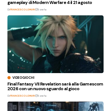
gameplay di Modern Warfare 4 il 21 agosto
Di
FRANCESCO LEMURI
5 ore fa
VIDEOGIOCHI
Final Fantasy VII Revelation sarà alla Gamescom
2026 con un nuovo sguardo al gioco
Di
FRANCESCO LEMURI
5 ore fa