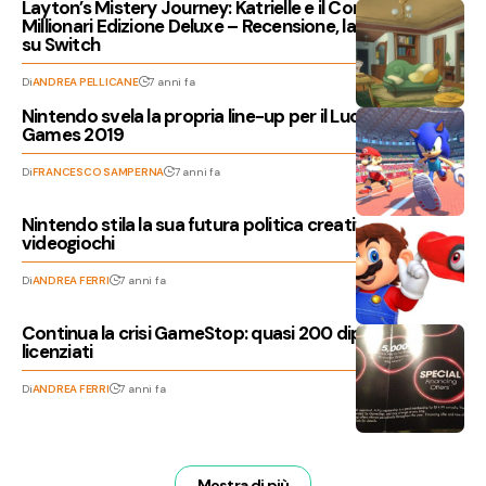
Layton’s Mistery Journey: Katrielle e il Complotto dei
Millionari Edizione Deluxe – Recensione, la saga arriva
su Switch
Di
ANDREA PELLICANE
7 anni fa
Nintendo svela la propria line-up per il Lucca Comics &
Games 2019
Di
FRANCESCO SAMPERNA
7 anni fa
Nintendo stila la sua futura politica creativa nei
videogiochi
Di
ANDREA FERRI
7 anni fa
Continua la crisi GameStop: quasi 200 dipendenti
licenziati
Di
ANDREA FERRI
7 anni fa
Mostra di più