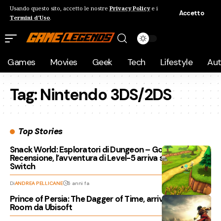
Usando questo sito, accetto le nostre
Privacy Policy
e i
Accetto
Termini d'Uso
.
Games
Movies
Geek
Tech
Lifestyle
Au
Tag:
Nintendo 3DS/2DS
Top Stories
Snack World: Esploratori di Dungeon – Gold –
Recensione, l’avventura di Level-5 arriva su Nintendo
Switch
Di
ANDREA PELLICANE
6 anni fa
Prince of Persia: The Dagger of Time, arriva un’Escape
Room da Ubisoft