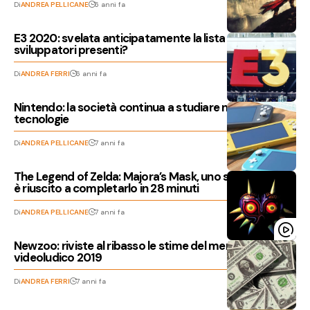
Di
ANDREA PELLICANE
6 anni fa
E3 2020: svelata anticipatamente la lista degli
sviluppatori presenti?
Di
ANDREA FERRI
6 anni fa
Nintendo: la società continua a studiare nuove
tecnologie
Di
ANDREA PELLICANE
7 anni fa
The Legend of Zelda: Majora’s Mask, uno speedrunner
è riuscito a completarlo in 28 minuti
Di
ANDREA PELLICANE
7 anni fa
Newzoo: riviste al ribasso le stime del mercato
videoludico 2019
Di
ANDREA FERRI
7 anni fa