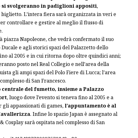
e si svolgeranno in padiglioni appositi
,
 biglietto. L’intera fiera sarà organizzata in veri e
er controllare e gestire al meglio il flusso di
e.
à piazza Napoleone, che vedrà confermato il suo
 Ducale e agli storici spazi del Palazzetto dello
 fino al 2005 e in cui ritorna dopo oltre quindici anni;
eranno posto nel Real Collegio e nell’area della
ista gli ampi spazi del Polo Fiere di Lucca; l’area
 complesso di San Francesco.
o centrale del fumetto, insieme a Palazzo
ort
, luogo dove l’evento si teneva fino al 2005 e a
r gli appassionati di games,
l’appuntamento è al
 Cavallerizza
. Infine lo spazio Japan è assegnato al
 & Cosplay sarà ospitata nel complesso di San