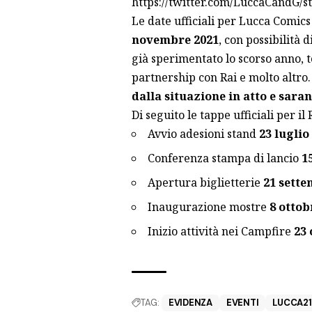
https://twitter.com/LuccaCandG/
Le date ufficiali per Lucca Comi
novembre 2021
, con possibilità 
già sperimentato lo scorso anno, t
partnership con Rai e molto altro
dalla situazione in atto e sara
Di seguito le tappe ufficiali per il
Avvio adesioni stand
23 luglio
Conferenza stampa di lancio
1
Apertura biglietterie
21 sett
Inaugurazione mostre
8 ottob
Inizio attività nei Campfire
23 
TAG:
EVIDENZA
EVENTI
LUCCA21