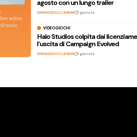
agosto con un lungo trailer
a
Di
FRANCESCO LEMURI
1 giorno fa
live action
ell’anno:
VIDEOGIOCHI
Halo Studios colpita dai licenziam
l’uscita di Campaign Evolved
Di
FRANCESCO LEMURI
1 giorno fa