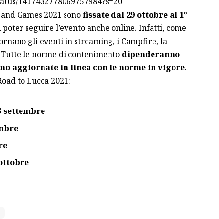
status/1417432778069757984?s=20
cs and Games 2021 sono
fissate dal 29 ottobre al 1°
di poter seguire l’evento anche online. Infatti, come
ornano gli eventi in streaming, i Campfire, la
. Tutte le norme di contenimento
dipenderanno
nno aggiornate in linea con le norme in vigore
.
 Road to Lucca 2021:
5 settembre
embre
re
ottobre