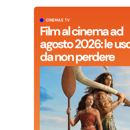
CINEMA E TV
Film al cinema ad
agosto 2026: le usc
da non perdere