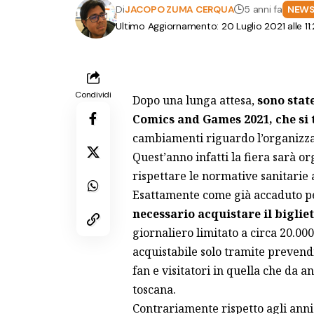
Di
JACOPO ZUMA CERQUA
5 anni fa
NEW
Ultimo Aggiornamento: 20 Luglio 2021 alle 11
Condividi
Dopo una lunga attesa,
sono stat
Comics and Games 2021, che si
cambiamenti riguardo l’organizza
Quest’anno infatti la fiera sarà or
rispettare le normative sanitarie 
Esattamente
come già accaduto
p
necessario acquistare il biglie
giornaliero limitato a circa 20.000 
acquistabile solo tramite prevendi
fan e visitatori in quella che da a
toscana.
Contrariamente rispetto agli anni