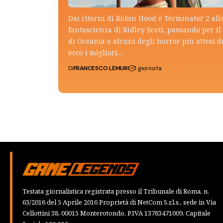
Dai ritorni di Robin Hood e Terminator 2 all
fantascienza di Ridley Scott, passando per il 
di Oceania e alcuni degli horror più attesi d
ecco i migliori…
Di
FRANCESCO LEMURI
1 giorno fa
Testata giornalistica registrata presso il Tribunale di Roma, n.
63/2016 del 5 Aprile 2016 Proprietà di NetCom S.r.l.s., sede in Via
Cellottini 38, 00015 Monterotondo, P.IVA 13783471009, Capitale