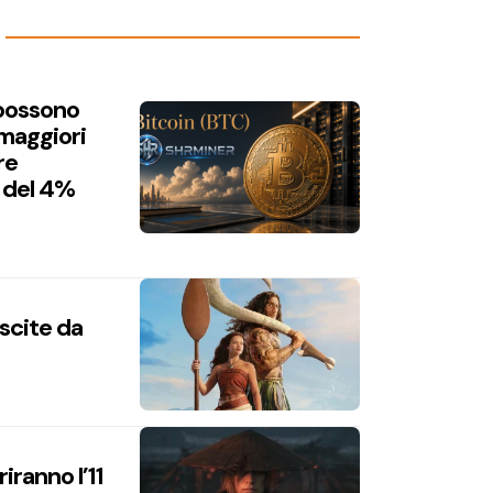
 possono
 maggiori
re
 del 4%
uscite da
iranno l’11