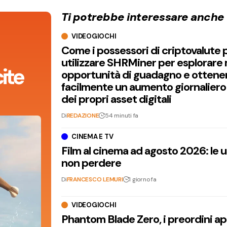
Ti potrebbe interessare anche
VIDEOGIOCHI
Come i possessori di criptovalute
utilizzare SHRMiner per esplorare
ite
opportunità di guadagno e ottene
facilmente un aumento giornaliero
dei propri asset digitali
Di
REDAZIONE
54 minuti fa
CINEMA E TV
Film al cinema ad agosto 2026: le 
non perdere
Di
FRANCESCO LEMURI
1 giorno fa
VIDEOGIOCHI
Phantom Blade Zero, i preordini apr