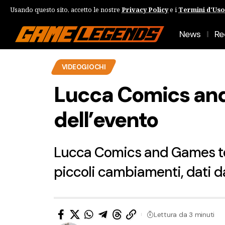
Usando questo sito, accetto le nostre
Privacy Policy
e i
Termini d'Uso
News
Re
VIDEOGIOCHI
Lucca Comics and 
dell’evento
Lucca Comics and Games torn
piccoli cambiamenti, dati da
Lettura da 3 minuti