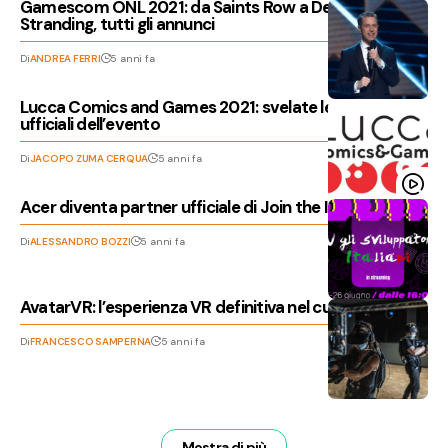
Gamescom ONL 2021: da Saints Row a Death
Stranding, tutti gli annunci
Di
ANDREA FERRI
5 anni fa
Lucca Comics and Games 2021: svelate le date
ufficiali dell’evento
Di
JACOPO ZUMA CERQUA
5 anni fa
Acer diventa partner ufficiale di Join the Indie
Di
ALESSANDRO BOZZI
5 anni fa
AvatarVR: l’esperienza VR definitiva nel cuore di Milano
Di
FRANCESCO SAMPERNA
5 anni fa
Mostra di più