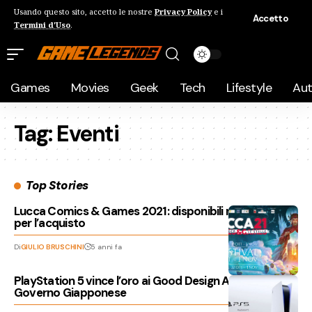
Usando questo sito, accetto le nostre
Privacy Policy
e i
Accetto
Termini d'Uso
.
Games
Movies
Geek
Tech
Lifestyle
Au
Tag:
Eventi
Top Stories
Lucca Comics & Games 2021: disponibili nuovi biglietti
per l’acquisto
Di
GIULIO BRUSCHINI
5 anni fa
PlayStation 5 vince l’oro ai Good Design Award del
Governo Giapponese