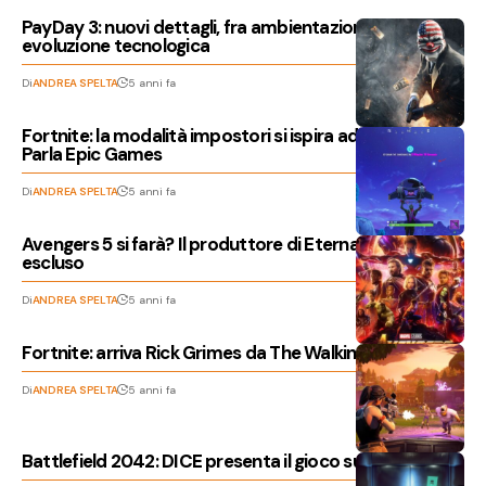
PayDay 3: nuovi dettagli, fra ambientazione ed
evoluzione tecnologica
Di
ANDREA SPELTA
5 anni fa
Fortnite: la modalità impostori si ispira ad Among Us?
Parla Epic Games
Di
ANDREA SPELTA
5 anni fa
Avengers 5 si farà? Il produttore di Eternals non lo ha
escluso
Di
ANDREA SPELTA
5 anni fa
Fortnite: arriva Rick Grimes da The Walking Dead
Di
ANDREA SPELTA
5 anni fa
Battlefield 2042: DICE presenta il gioco su old-gen