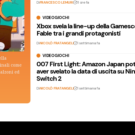
Di
FRANCESCO LEMURI
11 ore fa
VIDEOGIOCHI
Xbox svela la line-up della Games
Fable tra i grandi protagonisti
Di
NICOLÒ FRATANGELI
1 settimana fa
VIDEOGIOCHI
ella
007 First Light: Amazon Japan po
ginali come
aver svelato la data di uscita su N
calzoni ed
Switch 2
Di
NICOLÒ FRATANGELI
1 settimana fa