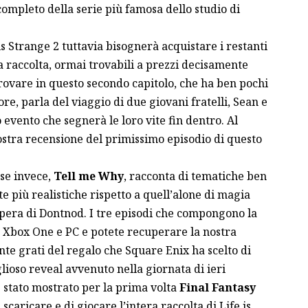
completo della serie più famosa dello studio di
s Strange 2 tuttavia bisognerà acquistare i restanti
a raccolta, ormai trovabili a prezzi decisamente
trovare in questo secondo capitolo, che ha ben pochi
re, parla del viaggio di due giovani fratelli, Sean e
 evento che segnerà le loro vite fin dentro. Al
ostra recensione del primissimo episodio di questo
se invece,
Tell me Why
, racconta di tematiche ben
te più realistiche rispetto a quell’alone di magia
 opera di Dontnod. I tre episodi che compongono la
su Xbox One e PC e potete recuperare la nostra
nte grati del regalo che Square Enix ha scelto di
glioso reveal avvenuto nella giornata di ieri
è stato mostrato per la prima volta
Final Fantasy
caricare e di giocare l’intera raccolta di Life is