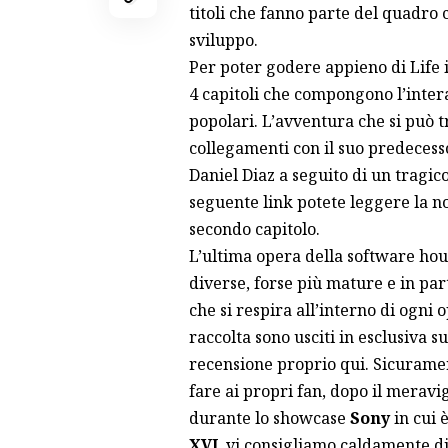
titoli che fanno parte del quadro 
sviluppo.
Per poter godere appieno di Life i
4 capitoli che compongono l’inter
popolari. L’avventura che si può 
collegamenti con il suo predecesso
Daniel Diaz a seguito di un tragico
seguente
link
potete leggere la n
secondo capitolo.
L’ultima opera della software hou
diverse, forse più mature e in par
che si respira all’interno di ogni
raccolta sono usciti in esclusiva 
recensione proprio
qui
. Sicurame
fare ai propri fan, dopo il meravi
durante lo showcase
Sony
in cui 
XVI
,
vi consigliamo caldamente di s