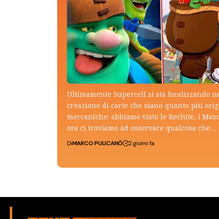
Ultimamente Supercell si sta focalizzando n
creazione di carte che siano quanto più ori
meccaniche: abbiamo visto le Reclute, i Mas
ora ci troviamo ad osservare qualcosa che…
Di
MARCO PULICANÒ
2 giorni fa