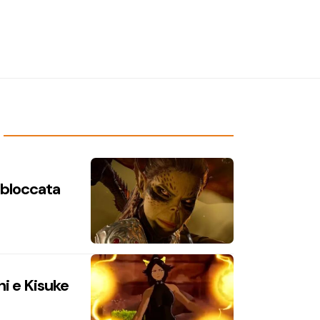
n bloccata
hi e Kisuke