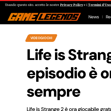
Usando questo sito, accetto le nostre
Privacy Policy
e i
Termini d'Uso
News
Re
VIDEOGIOCHI
Life is Stran
episodio è o
sempre
Life is Strange 2 è ora giocabile gr