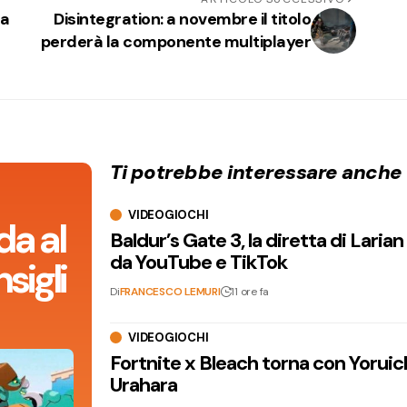
la
Disintegration: a novembre il titolo
perderà la componente multiplayer
Ti potrebbe interessare anche
VIDEOGIOCHI
da al
Baldur’s Gate 3, la diretta di Laria
da YouTube e TikTok
sigli
Di
FRANCESCO LEMURI
11 ore fa
VIDEOGIOCHI
Fortnite x Bleach torna con Yoruic
Urahara