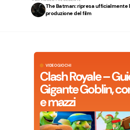
The Batman: ripresa ufficialmente 
produzione del film
VIDEOGIOCHI
Clash Royale – Gui
Gigante Goblin, con
e mazzi