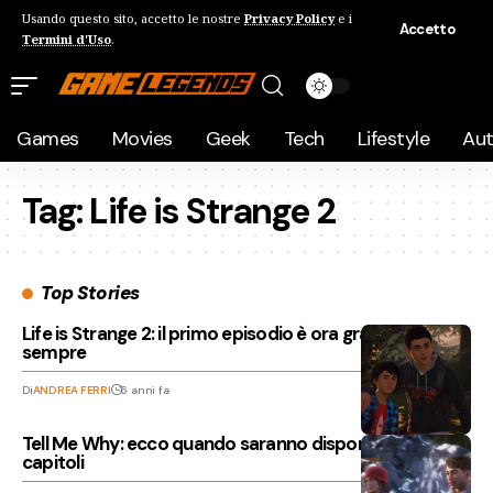
Usando questo sito, accetto le nostre
Privacy Policy
e i
Accetto
Termini d'Uso
.
Games
Movies
Geek
Tech
Lifestyle
Au
Tag:
Life is Strange 2
Top Stories
Life is Strange 2: il primo episodio è ora gratis per
sempre
Di
ANDREA FERRI
6 anni fa
Tell Me Why: ecco quando saranno disponibili gli altri
capitoli