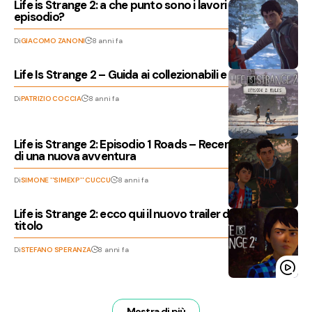
Life is Strange 2: a che punto sono i lavori del secondo
episodio?
Di
GIACOMO ZANONI
8 anni fa
Life Is Strange 2 – Guida ai collezionabili e ai Disegni
Di
PATRIZIO COCCIA
8 anni fa
Life is Strange 2: Episodio 1 Roads – Recensione, l’inizio
di una nuova avventura
Di
SIMONE ''SIMEXP'' CUCCU
8 anni fa
Life is Strange 2: ecco qui il nuovo trailer dedicato al
titolo
Di
STEFANO SPERANZA
8 anni fa
Mostra di più