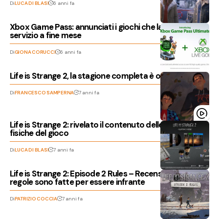
Di
LUCA DI BLASI
6 anni fa
Xbox Game Pass: annunciati i giochi che lasceranno il
servizio a fine mese
Di
GIONA CORUCCI
6 anni fa
Life is Strange 2, la stagione completa è ora disponibile
Di
FRANCESCO SAMPERNA
7 anni fa
Life is Strange 2: rivelato il contenuto delle edizioni
fisiche del gioco
Di
LUCA DI BLASI
7 anni fa
Life is Strange 2: Episode 2 Rules – Recensione, le
regole sono fatte per essere infrante
Di
PATRIZIO COCCIA
7 anni fa